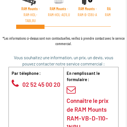
RAM Mounts
-
RAM Mounts
-
RAM Mounts
-
RAM Mounts
-
RAM-HOL-
RAM-HOL-AQ1LU
RAM-B-138U-A
RAM-B-176-GOP
TABL8U
*Les informations ci-dessus sont non contractuelles, veillez à prendre contact avec le service
commercial.
Vous souhaitez une information, un prix, un devis, vous
pouvez contacter notre service commercial :
Par télephone :
En remplissant le
formulaire :
02 52 45 00 20
Connaître le prix
de RAM Mounts
RAM-VB-D-110-
1NBU