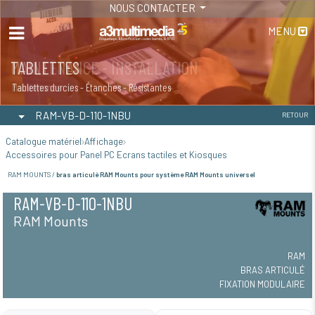
NOUS CONTACTER
MENU
MAINTENANCE - INSTALLATION
TABLETTES
Maintenance
Tablettes durcies - Étanches - Résistantes
RAM-VB-D-110-1NBU
RETOUR
Catalogue matériel
Affichage
Accessoires pour Panel PC Ecrans tactiles et Kiosques
RAM MOUNTS /
bras articulé RAM Mounts pour système RAM Mounts universel
RAM-VB-D-110-1NBU
RAM Mounts
RAM
BRAS ARTICULÉ
FIXATION MODULAIRE