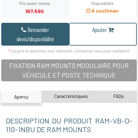
Prix avant remise
Disponibilité
167.59€
À confirmer
Demander
Ajouter
devis/disponibilité
*
Les prix et quantités sont indicatifs. Contactez-nous pour validation.
FIXATION RAM MOUNTS MODULAIRE POUR
VÉHICULE ET POSTE TECHNIQUE
Caractéristiques
FAQs
Apercu
DESCRIPTION DU PRODUIT RAM-VB-D-
110-1NBU DE RAM MOUNTS