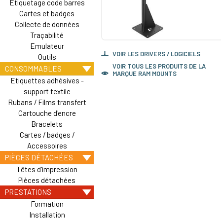
Etiquetage code barres
Cartes et badges
Collecte de données
Traçabilité
Emulateur
VOIR LES DRIVERS / LOGICIELS
Outils
VOIR TOUS LES PRODUITS DE LA
CONSOMMABLES
MARQUE RAM MOUNTS
Etiquettes adhésives -
support textile
Rubans / Films transfert
Cartouche d'encre
Bracelets
Cartes / badges /
Accessoires
PIÈCES DÉTACHÉES
Têtes d'impression
Pièces détachées
PRESTATIONS
Formation
Installation