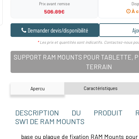
Prix avant remise
Disp
506.89€
À c
Demander devis/disponibilité
Ajo
*
Les prix et quantités sont indicatifs. Contactez-nous pou
SUPPORT RAM MOUNTS POUR TABLETTE, PD
TERRAIN
Caractéristiques
Apercu
DESCRIPTION DU PRODUIT RA
SW1 DE RAM MOUNTS
base ou plaque de fixation RAM Mounts pour 