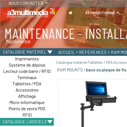
NOUS CONTACTER
RECONDITIONNÉ
MAINTENANCE - INSTALL
TABLETTES
Maintenance
Tablettes durcies - Étanches - Résistantes
CATALOGUE MATÉRIEL
ACCUEIL
RÉFÉRENCES
RAM MO
Imprimantes
Catalogue matériel
Tablettes / PDA
Accesso
Système de dépose
RAM MOUNTS /
base ou plaque de f
Lecteur code barre / RFID
Terminaux
Tablettes / PDA
Accessoires
Affichage
Micro-informatique
Points de vente POS
RFID
CATALOGUE LOGICIELS