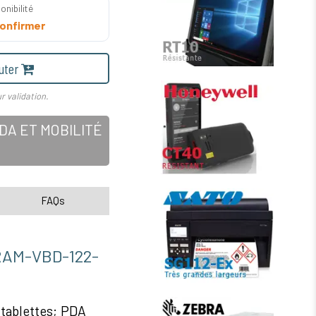
onibilité
onfirmer
uter
r validation.
A ET MOBILITÉ
FAQs
M-VBD-122-
tablettes; PDA