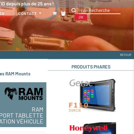
ID depuis plus de 25 ans !
ES
CONTACT
OK
RETOUR
PRODUITS PHARES
les RAM Mounts
RAM
PORT TABLETTE
XATION VÉHICULE