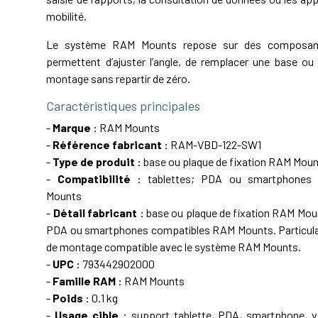
mobilité.
Le système RAM Mounts repose sur des composant
permettent d’ajuster l’angle, de remplacer une base ou 
montage sans repartir de zéro.
Caractéristiques principales
-
Marque
: RAM Mounts
-
Référence fabricant
: RAM-VBD-122-SW1
-
Type de produit
: base ou plaque de fixation RAM Mou
-
Compatibilité
: tablettes; PDA ou smartphones
Mounts
-
Détail fabricant
: base ou plaque de fixation RAM Mou
PDA ou smartphones compatibles RAM Mounts. Particula
de montage compatible avec le système RAM Mounts.
-
UPC
: 793442902000
-
Famille RAM
: RAM Mounts
-
Poids
: 0.1 kg
-
Usage cible
: support tablette, PDA, smartphone, vé