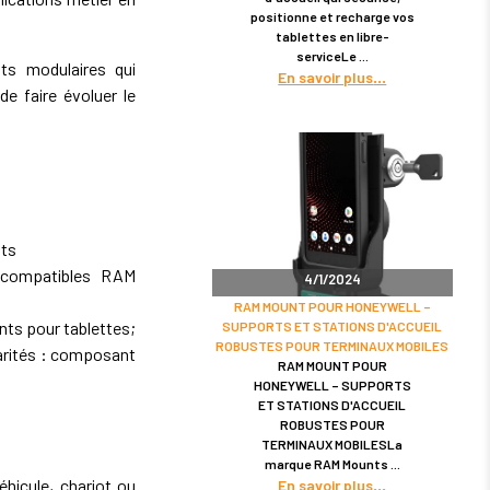
positionne et recharge vos
tablettes en libre-
serviceLe
s modulaires qui
En savoir plus
de faire évoluer le
nts
 compatibles RAM
4/1/2024
RAM MOUNT POUR HONEYWELL –
nts pour tablettes;
SUPPORTS ET STATIONS D'ACCUEIL
ROBUSTES POUR TERMINAUX MOBILES
rités : composant
RAM MOUNT POUR
HONEYWELL – SUPPORTS
ET STATIONS D'ACCUEIL
ROBUSTES POUR
TERMINAUX MOBILESLa
marque RAM Mounts
hicule, chariot ou
En savoir plus