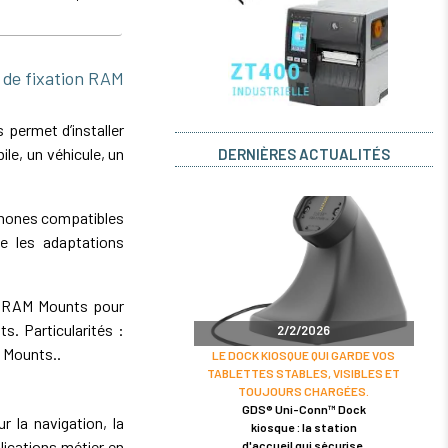
de fixation RAM
permet d’installer
le, un véhicule, un
DERNIÈRES ACTUALITÉS
phones compatibles
e les adaptations
on RAM Mounts pour
. Particularités :
2/2/2026
 Mounts..
LE DOCK KIOSQUE QUI GARDE VOS
TABLETTES STABLES, VISIBLES ET
TOUJOURS CHARGÉES.
GDS® Uni-Conn™ Dock
r la navigation, la
kiosque : la station
lications métier en
d'accueil qui sécurise,