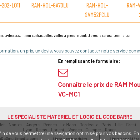
-202-LO11
RAM-HOL-GA70LU
RAM-HOL-
RAM-V
SAM52PCLU
ns ci-dessus sont non contractuelles, veillez à prendre contact avec le service commercial.
ormation, un prix, un devis, vous pouvez contacter notre service comm
En remplissant le formulaire :
Connaître le prix de RAM Mo
VC-MC1
LE SPÉCIALISTE MATÉRIEL ET LOGICIEL CODE BARRE
olet - Nantes - Angers - Rennes - Le Mans - Bordeaux - Paris - Lille - Brest -
Lyon - Reims - Lorient - Vannes - Quimper - Rouen
s afin de vous permettre une navigation optimisé pour vos besoins. 
@a3multimedia.com
Liste des produits
Liste des référ