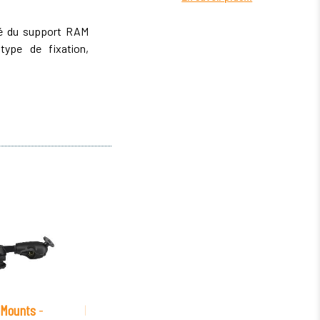
ité du support RAM
ype de fixation,
Mounts
-
RAM Mounts
-
RAM Mounts
-
RAM