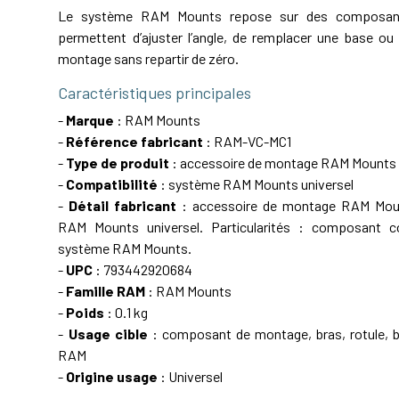
Le système RAM Mounts repose sur des composant
permettent d’ajuster l’angle, de remplacer une base ou 
montage sans repartir de zéro.
Caractéristiques principales
-
Marque
: RAM Mounts
-
Référence fabricant
: RAM-VC-MC1
-
Type de produit
: accessoire de montage RAM Mounts
-
Compatibilité
: système RAM Mounts universel
-
Détail fabricant
: accessoire de montage RAM Mou
RAM Mounts universel. Particularités : composant c
système RAM Mounts.
-
UPC
: 793442920684
-
Famille RAM
: RAM Mounts
-
Poids
: 0.1 kg
-
Usage cible
: composant de montage, bras, rotule, ba
RAM
-
Origine usage
: Universel