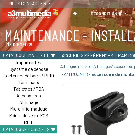
NOUS CONTACTER
RECONDITIONNÉ
MAINTENANCE - INSTALL
TABLETTES
Maintenance
Tablettes durcies - Étanches - Résistantes
CATALOGUE MATÉRIEL
ACCUEIL
RÉFÉRENCES
RAM MO
Imprimantes
Catalogue matériel
Affichage
Accessoires p
Système de dépose
RAM MOUNTS /
accessoire de monta
Lecteur code barre / RFID
Terminaux
Tablettes / PDA
Accessoires
Affichage
Micro-informatique
Points de vente POS
RFID
CATALOGUE LOGICIELS