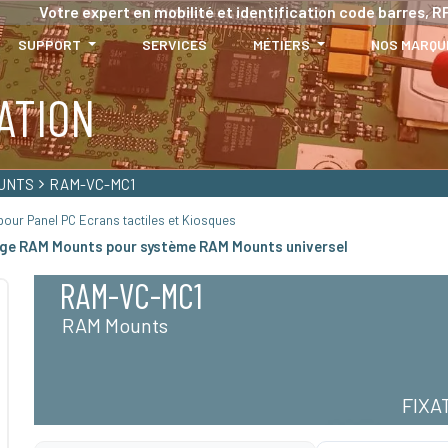
Votre expert en mobilité et identification code barres, RF
SUPPORT
SERVICES
MÉTIERS
NOS MARQU
ATION
UNTS
RAM-VC-MC1
our Panel PC Ecrans tactiles et Kiosques
ge RAM Mounts pour système RAM Mounts universel
RAM-VC-MC1
RAM Mounts
FIXA