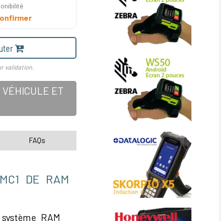
onibilité
onfirmer
uter
r validation.
 VÉHICULE ET
FAQs
-MC1 DE RAM
 système RAM