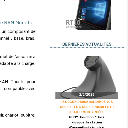
ge RAM Mounts
t un composant de
nnel : base, bras,
DERNIÈRES ACTUALITÉS
et de l’associer à
dapté à la charge,
e RAM Mounts pour
nt compatible avec
2/2/2026
LE DOCK KIOSQUE QUI GARDE VOS
TABLETTES STABLES, VISIBLES ET
TOUJOURS CHARGÉES.
r, chariot, pupitre,
GDS® Uni-Conn™ Dock
kiosque : la station
d'accueil qui sécurise,