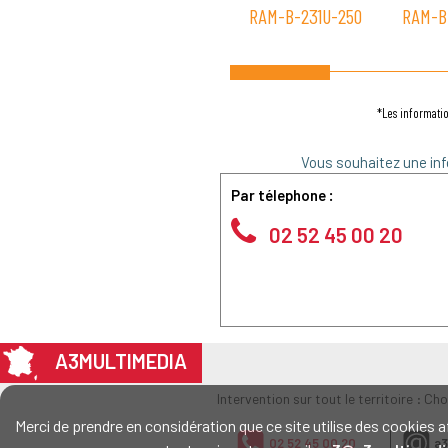
RAM-B-231U-250
RAM-B
*Les informatio
Vous souhaitez une inf
Par télephone :
02 52 45 00 20
A3MULTIMEDIA
Intervention sur tout le territoire : Ch
Merci de prendre en considération que ce site utilise des cookie
02 52 45 00 20
a3