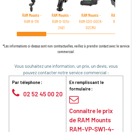
RAM Mounts
-
RAM Mounts
-
RAM Mounts
-
RAM Mounts
-
RAM-B-176
RAM-D-101U-
RAM-GDS-DOCK-
RAM-VC-17
2461
D2CMU
*Les informations ci-dessus sont non contractuelles, veillez à prendre contact avec le service
commercial.
Vous souhaitez une information, un prix, un devis, vous
pouvez contacter notre service commercial :
Par télephone :
En remplissant le
formulaire :
02 52 45 00 20
Connaître le prix
de RAM Mounts
RAM-VP-SW1-4-