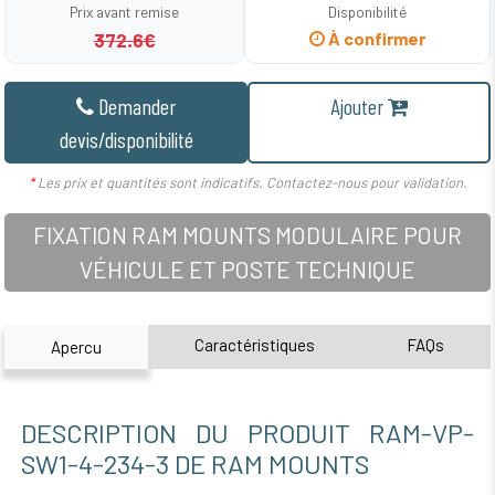
Prix avant remise
Disponibilité
372.6€
À confirmer
Demander
Ajouter
devis/disponibilité
*
Les prix et quantités sont indicatifs. Contactez-nous pour validation.
FIXATION RAM MOUNTS MODULAIRE POUR
VÉHICULE ET POSTE TECHNIQUE
Caractéristiques
FAQs
Apercu
DESCRIPTION DU PRODUIT RAM-VP-
SW1-4-234-3 DE RAM MOUNTS