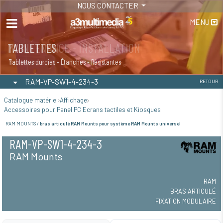
NOUS CONTACTER
MENU
MAINTENANCE - INSTALLATION
TABLETTES
Maintenance
Tablettes durcies - Étanches - Résistantes
RAM-VP-SW1-4-234-3
RETOUR
Catalogue matériel
Affichage
Accessoires pour Panel PC Ecrans tactiles et Kiosques
RAM MOUNTS /
bras articulé RAM Mounts pour système RAM Mounts universel
RAM-VP-SW1-4-234-3
RAM Mounts
RAM
BRAS ARTICULÉ
FIXATION MODULAIRE