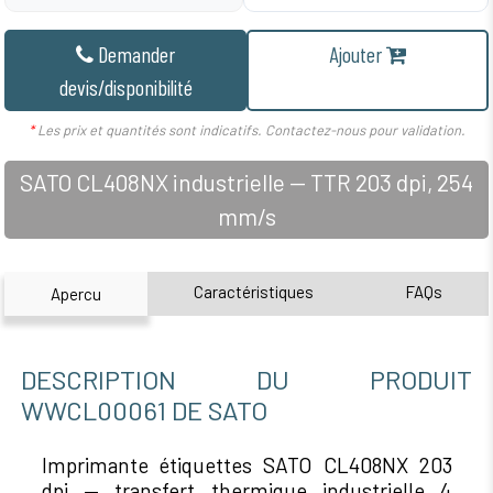
Demander
Ajouter
devis/disponibilité
*
Les prix et quantités sont indicatifs. Contactez-nous pour validation.
SATO CL408NX industrielle — TTR 203 dpi, 254
mm/s
Caractéristiques
FAQs
Apercu
DESCRIPTION DU PRODUIT
WWCL00061 DE SATO
Imprimante étiquettes SATO CL408NX 203
dpi — transfert thermique industrielle 4