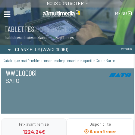
NOUS CONTACTER
MENU
TABLETTES
Tablettes durcies - étanches - Résistantes
CL4NX PLUS (WWCL00061)
RETOUR
Catalogue matériel
Imprimantes
Imprimante etiquette Code Barre
WWCL00061
SATO
Prix avant remise
Disponibilité
1224.24€
À confirmer