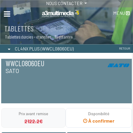
NOUS CONTACTER
MENU
TABLETTES
Tablettes durcies - étanches - Résistantes
CL4NX PLUS (WWCL08060EU)
RETOUR
WWCL08060EU
SATO
Prix avant remise
Disponibilité
2122.2€
À confirmer