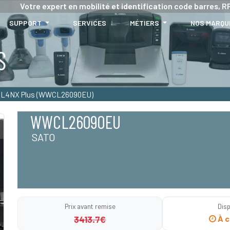
Votre expert en mobilité et identification code barres, RF
SUPPORT
SERVICES
MÉTIERS
NOS MARQU
S
L4NX Plus (WWCL26090EU)
WWCL26090EU
SATO
Prix avant remise
Disp
3413.7€
À c