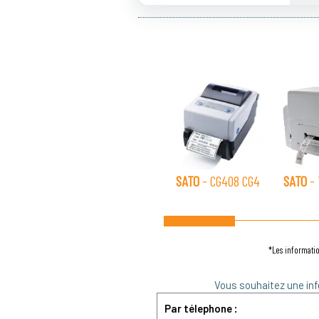
SATO
- CG408 CG4
SATO
- 
*Les informatio
Vous souhaitez une inf
Par télephone :