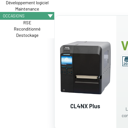
Développement logiciel
Maintenance
OCCASIONS
RSE
Reconditionné
Destockage
V
CL4NX Plus
L
con