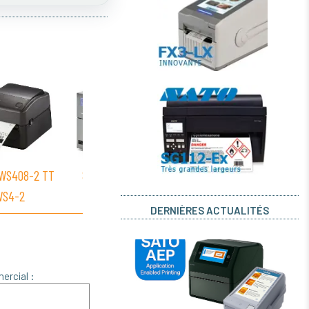
WS408-2 TT
SATO
- HR224
SATO
- WS412-2 TD
SAT
WS4-2
WS4-2
DERNIÈRES ACTUALITÉS
ercial :