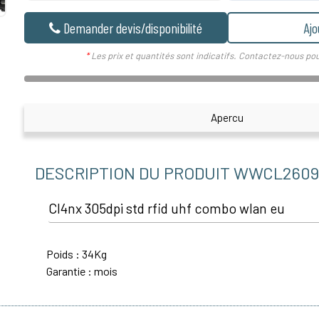
Demander devis/disponibilité
Ajo
*
Les prix et quantités sont indicatifs. Contactez-nous pou
Apercu
DESCRIPTION DU PRODUIT WWCL2609
Cl4nx 305dpi std rfid uhf combo wlan eu
Poids : 34Kg
Garantie : mois