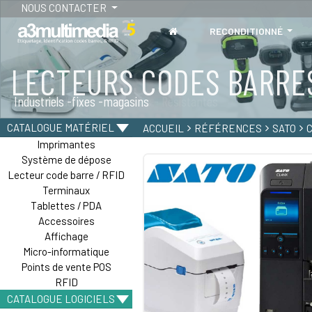
NOUS CONTACTER
RECONDITIONNÉ
LECTEURS CODES BARRE
TABLETTES
Industriels -fixes -magasins
Tablettes durcies - étanches - Résistantes
CATALOGUE MATÉRIEL
ACCUEIL
RÉFÉRENCES
SATO
C
Imprimantes
Système de dépose
Lecteur code barre / RFID
Terminaux
Tablettes / PDA
Accessoires
Affichage
Micro-informatique
Points de vente POS
RFID
CATALOGUE LOGICIELS