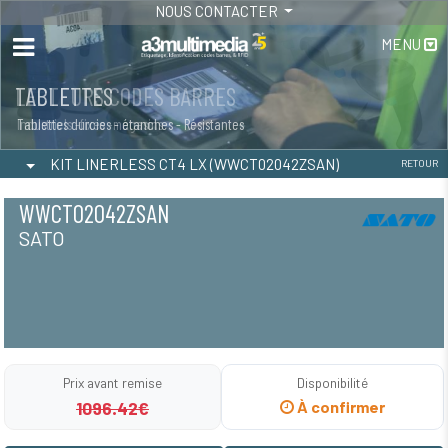
NOUS CONTACTER
MENU
LECTEURS CODES BARRES
TABLETTES
Industriels -fixes -magasins
Tablettes durcies - étanches - Résistantes
KIT LINERLESS CT4 LX (WWCT02042ZSAN)
RETOUR
WWCT02042ZSAN
SATO
Prix avant remise
Disponibilité
1096.42€
À confirmer