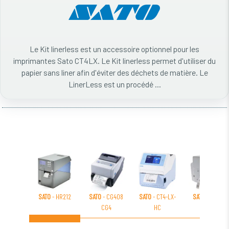
Le Kit linerless est un accessoire optionnel pour les
imprimantes Sato CT4LX. Le Kit linerless permet d'utiliser du
papier sans liner afin d'éviter des déchets de matière. Le
LinerLess est un procédé ...
SATO
- HR212
SATO
- CG408
SATO
- CT4-LX-
SATO
- TG308
CG4
HC
CG3