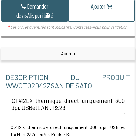
Demander
Ajouter
devis/disponibilité
*
Les prix et quantités sont indicatifs. Contactez-nous pour validation.
Apercu
DESCRIPTION DU PRODUIT
WWCT02042ZSAN DE SATO
CT412LX thermique direct uniquement 300
dpi, USBetLAN , RS23
Ct412lx thermique direct uniquement 300 dpi, USB et
LAN rs232c, eu/uk Poids : Kg