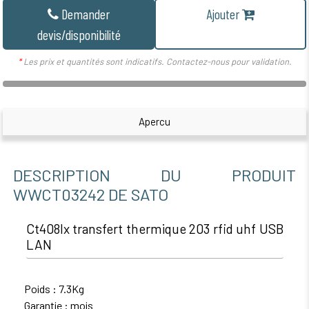
Demander
Ajouter
devis/disponibilité
*
Les prix et quantités sont indicatifs. Contactez-nous pour validation.
Apercu
DESCRIPTION DU PRODUIT
WWCT03242 DE SATO
Ct408lx transfert thermique 203 rfid uhf USB
LAN
Poids : 7.3Kg
Garantie : mois