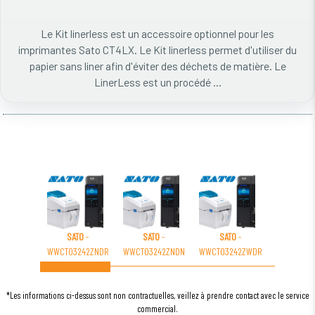
Le Kit linerless est un accessoire optionnel pour les
imprimantes Sato CT4LX. Le Kit linerless permet d'utiliser du
papier sans liner afin d'éviter des déchets de matière. Le
LinerLess est un procédé ...
SATO
-
SATO
-
SATO
-
SATO
WWCT03242ZNDR
WWCT03242ZNDN
WWCT03242ZWDR
WWCT0324
*Les informations ci-dessus sont non contractuelles, veillez à prendre contact avec le service
commercial.