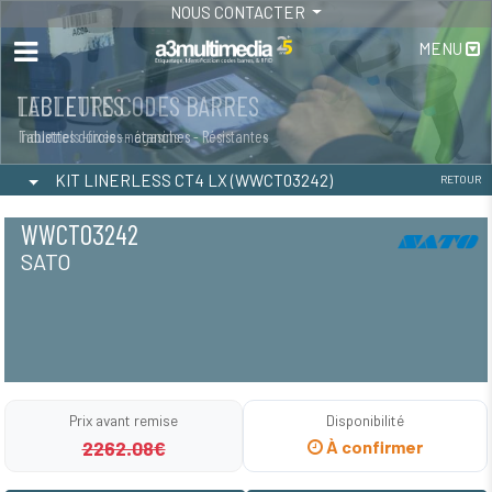
NOUS CONTACTER
MENU
LECTEURS CODES BARRES
TABLETTES
Industriels -fixes -magasins
Tablettes durcies - étanches - Résistantes
KIT LINERLESS CT4 LX (WWCT03242)
RETOUR
WWCT03242
SATO
Prix avant remise
Disponibilité
2262.08€
À confirmer