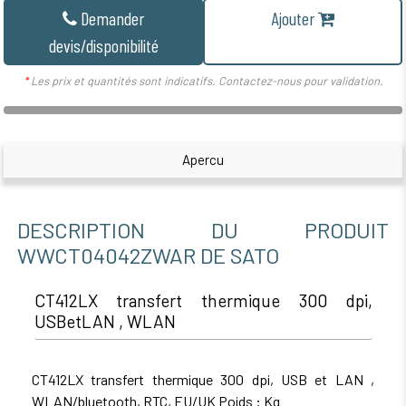
Demander
Ajouter
devis/disponibilité
*
Les prix et quantités sont indicatifs. Contactez-nous pour validation.
Apercu
DESCRIPTION DU PRODUIT
WWCT04042ZWAR DE SATO
CT412LX transfert thermique 300 dpi,
USBetLAN , WLAN
CT412LX transfert thermique 300 dpi, USB et LAN ,
WLAN/bluetooth, RTC, EU/UK Poids : Kg