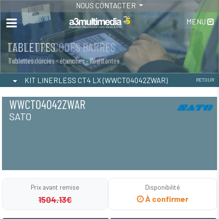
NOUS CONTACTER
MENU
LECTEURS CODES BARRES
TABLETTES
Industriels -fixes -magasins
Tablettes durcies - étanches - Résistantes
KIT LINERLESS CT4 LX (WWCT04042ZWAR)
RETOUR
WWCT04042ZWAR
SATO
Prix avant remise
Disponibilité
1504.13€
À confirmer