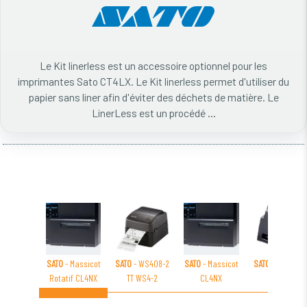
Le Kit linerless est un accessoire optionnel pour les
imprimantes Sato CT4LX. Le Kit linerless permet d'utiliser du
papier sans liner afin d'éviter des déchets de matière. Le
LinerLess est un procédé ...
SATO
- Massicot
SATO
- WS408-2
SATO
- Massicot
SATO
- Massico
Rotatif CL4NX
TT WS4-2
CL4NX
WS2-2