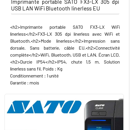
Imprimante portable SATO FX3-LX 305 dpi
USB LAN WiFi Bluetooth linerless EU
<h2>Imprimante portable SATO FX3-LX WiFi
linerless</h2>FX3-LX 305 dpi linerless avec WiFi et
Bluetooth.<h2>Mode linerless</h2>Impression sans
dorsale. Sans batterie, câble EU.<h2>Connectivité
complète</h2>WiFi, Bluetooth, USB et LAN. Écran LCD.
<h2>Durcie IP54</h2>IP54, chute 1,5 m. Solution
linerless sans fil. Poids : Kg
Conditionnement : 1 unité
Garantie : mois