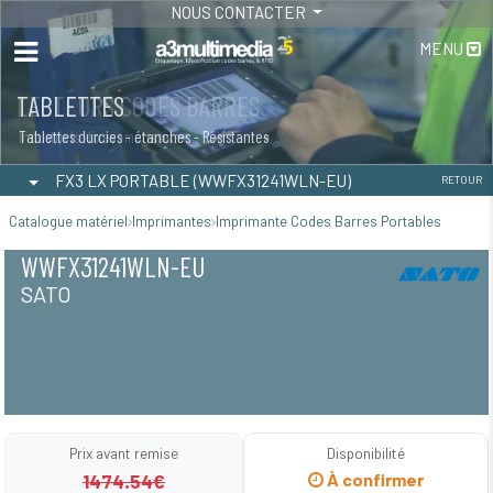
NOUS CONTACTER
MENU
LECTEURS CODES BARRES
TABLETTES
Industriels -fixes -magasins
Tablettes durcies - étanches - Résistantes
FX3 LX PORTABLE (WWFX31241WLN-EU)
RETOUR
Catalogue matériel
Imprimantes
Imprimante Codes Barres Portables
WWFX31241WLN-EU
SATO
Prix avant remise
Disponibilité
1474.54€
À confirmer