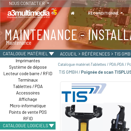
NOUS CONTACTER
RECONDITIONNÉ
MAINTENANCE - INSTALL
TABLETTES
Maintenance
Tablettes durcies - Étanches - Résistantes
CATALOGUE MATÉRIEL
ACCUEIL
RÉFÉRENCES
TIS GMB
Imprimantes
Catalogue matériel
Tablettes / PDA
PDA / P
Système de dépose
TIS GMBH /
Poignée de scan TISPLUS 
Lecteur code barre / RFID
Terminaux
Tablettes / PDA
Accessoires
Affichage
Micro-informatique
Points de vente POS
RFID
CATALOGUE LOGICIELS