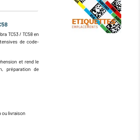
C58
bra TC53 / TC58 en
ntensives de code-
éhension et rend le
n, préparation de
 ou livraison