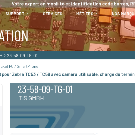
Votre expert en mobilité et identification code barres, RF
SUPPORT
SERVICES
MÉTIERS
NOS MARQU
ATION
H
23-58-09-TG-01
ocket PC / SmartPhone
pour Zebra TC53 / TC58 avec caméra utilisable, charge du termin
23-58-09-TG-01
TIS GMBH