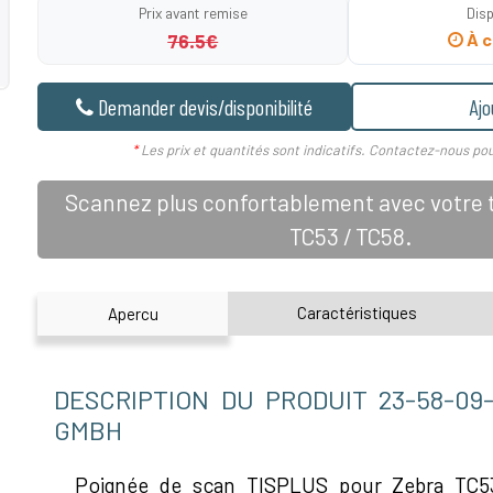
Prix avant remise
Disp
76.5€
À c
Demander devis/disponibilité
Ajo
*
Les prix et quantités sont indicatifs. Contactez-nous pou
Scannez plus confortablement avec votre 
TC53 / TC58.
Caractéristiques
Apercu
DESCRIPTION DU PRODUIT 23-58-09-
GMBH
Poignée de scan TISPLUS pour Zebra TC5