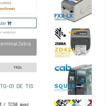
onibilité
onfirmer
uter
r validation.
terminal Zebra
FAQs
TG-01 DE TIS
3 / TC58 avec