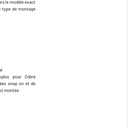
urs le modèle exact
le type de montage
al
plus pour Zebra
ules snap on et de
est montée