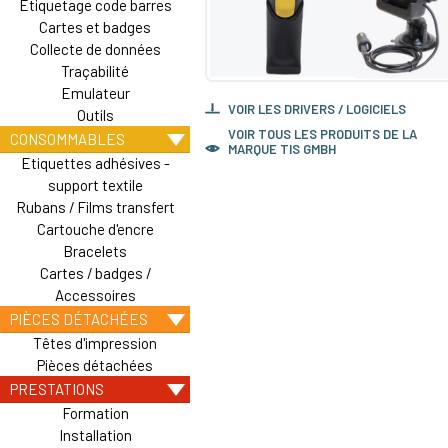
Etiquetage code barres
Cartes et badges
Collecte de données
Traçabilité
Emulateur
VOIR LES DRIVERS / LOGICIELS
Outils
VOIR TOUS LES PRODUITS DE LA
CONSOMMABLES
MARQUE TIS GMBH
Etiquettes adhésives -
support textile
Rubans / Films transfert
Cartouche d'encre
Bracelets
Cartes / badges /
Accessoires
PIÈCES DÉTACHÉES
Têtes d'impression
Pièces détachées
PRESTATIONS
Formation
Installation