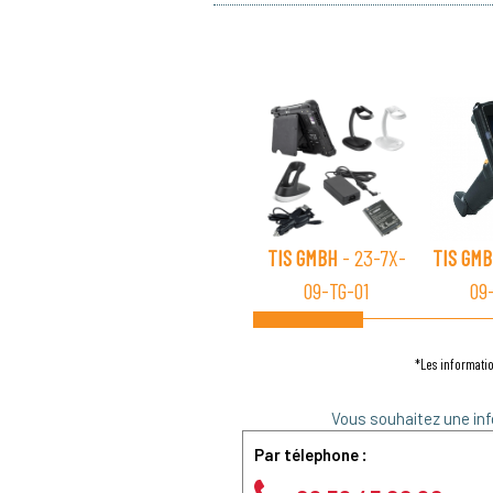
TIS GMBH
- 23-7X-
TIS GM
09-TG-01
09
*Les informatio
Vous souhaitez une inf
Par télephone :