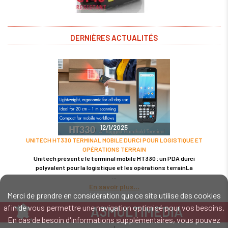
DERNIÈRES ACTUALITÉS
12/1/2025
UNITECH HT330 TERMINAL MOBILE DURCI POUR LOGISTIQUE ET
OPÉRATIONS TERRAIN
Unitech présente le terminal mobile HT330 : un PDA durci
polyvalent pour la logistique et les opérations terrainLa
En savoir plus
Merci de prendre en considération que ce site utilise des cookies
afin de vous permettre une navigation optimisé pour vos besoins.
A3MULTIMEDIA
En cas de besoin d'informations supplémentaires, vous pouvez
LE SPÉCIALISTE MATÉRIEL ET LOGICIEL CODE BARRE