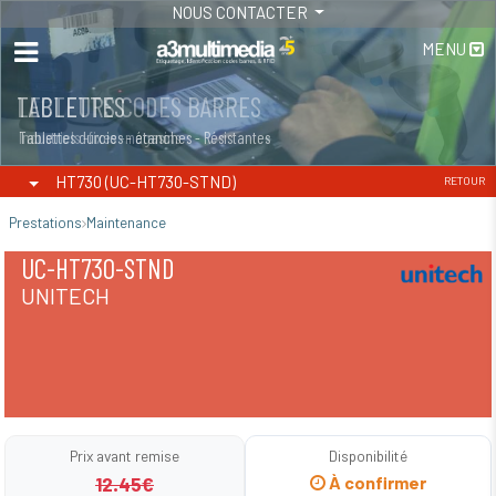
NOUS CONTACTER
MENU
LECTEURS CODES BARRES
TABLETTES
Industriels -fixes -magasins
Tablettes durcies - étanches - Résistantes
HT730 (UC-HT730-STND)
RETOUR
Prestations
Maintenance
UC-HT730-STND
UNITECH
Prix avant remise
Disponibilité
12.45€
À confirmer