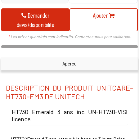
Demander
Ajouter
devis/disponibilité
*
Les prix et quantités sont indicatifs. Contactez-nous pour validation.
Apercu
DESCRIPTION DU PRODUIT UNITCARE-
HT730-EM3 DE UNITECH
HT730 Emerald 3 ans inc UN-HT730-VISI
licence
HT730ÿEmerald 3 ans, retour à la base en 3 jours Poids :