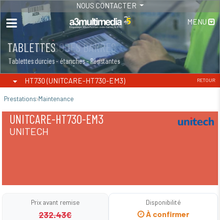
NOUS CONTACTER
MENU
TABLETTES
Tablettes durcies - étanches - Résistantes
HT730 (UNITCARE-HT730-EM3)
RETOUR
Prestations
Maintenance
UNITCARE-HT730-EM3
UNITECH
Prix avant remise
Disponibilité
232.43€
À confirmer