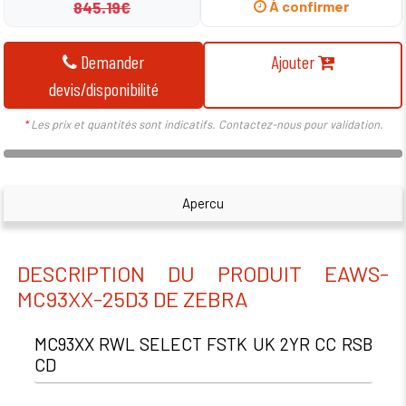
845.19€
À confirmer
Demander
Ajouter
devis/disponibilité
*
Les prix et quantités sont indicatifs. Contactez-nous pour validation.
Apercu
DESCRIPTION DU PRODUIT EAWS-
MC93XX-25D3 DE ZEBRA
MC93XX RWL SELECT FSTK UK 2YR CC RSB
CD