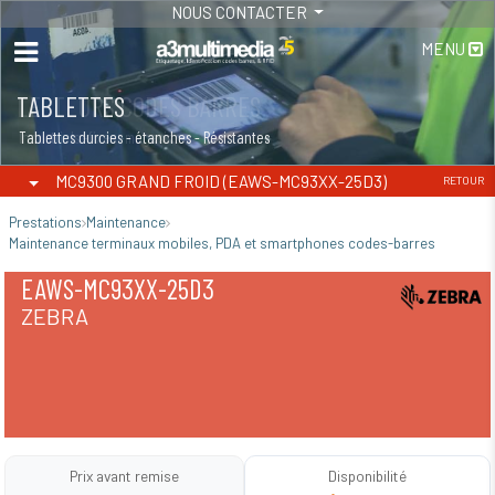
NOUS CONTACTER
MENU
TABLETTES
Tablettes durcies - étanches - Résistantes
MC9300 GRAND FROID (EAWS-MC93XX-25D3)
RETOUR
Prestations
Maintenance
Maintenance terminaux mobiles, PDA et smartphones codes-barres
EAWS-MC93XX-25D3
ZEBRA
Prix avant remise
Disponibilité