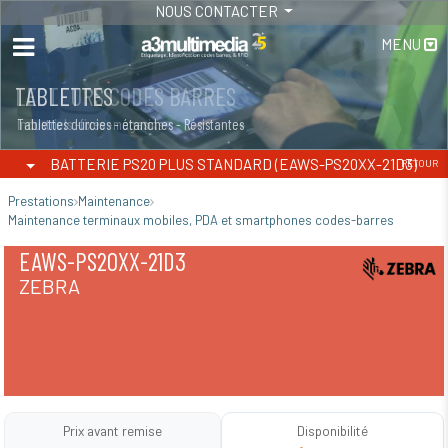
NOUS CONTACTER
MENU
LECTEURS CODES BARRES
TABLETTES
Industriels -fixes -magasins
Tablettes durcies - étanches - Résistantes
BATTERIE PS20 PLUS STANDARD (EAWS-PS20XX-21D3)
RETOUR
Prestations
Maintenance
Maintenance terminaux mobiles, PDA et smartphones codes-barres
EAWS-PS20XX-21D3
ZEBRA
Prix avant remise
Disponibilité