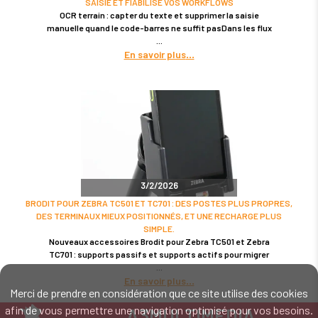
SAISIE ET FIABILISE VOS WORKFLOWS
OCR terrain : capter du texte et supprimer la saisie
manuelle quand le code-barres ne suffit pasDans les flux
En savoir plus
3/2/2026
BRODIT POUR ZEBRA TC501 ET TC701 : DES POSTES PLUS PROPRES,
DES TERMINAUX MIEUX POSITIONNÉS, ET UNE RECHARGE PLUS
SIMPLE.
Nouveaux accessoires Brodit pour Zebra TC501 et Zebra
TC701 : supports passifs et supports actifs pour migrer
En savoir plus
Merci de prendre en considération que ce site utilise des cookies
afin de vous permettre une navigation optimisé pour vos besoins.
A3MULTIMEDIA