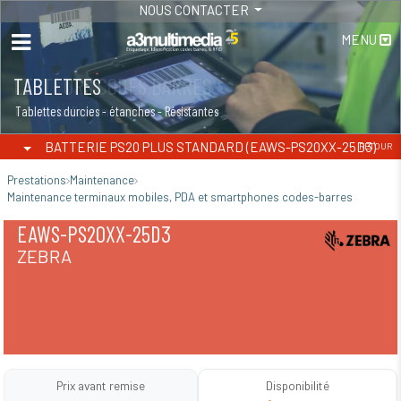
NOUS CONTACTER
MENU
TABLETTES
Tablettes durcies - étanches - Résistantes
BATTERIE PS20 PLUS STANDARD (EAWS-PS20XX-25D3)
RETOUR
Prestations
Maintenance
Maintenance terminaux mobiles, PDA et smartphones codes-barres
EAWS-PS20XX-25D3
ZEBRA
Prix avant remise
Disponibilité