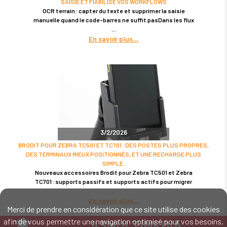
SAISIE ET FIABILISE VOS WORKFLOWS
OCR terrain : capter du texte et supprimer la saisie
manuelle quand le code-barres ne suffit pasDans les flux
En savoir plus
3/2/2026
BRODIT POUR ZEBRA TC501 ET TC701 : DES POSTES PLUS PROPRES,
DES TERMINAUX MIEUX POSITIONNÉS, ET UNE RECHARGE PLUS
SIMPLE.
Nouveaux accessoires Brodit pour Zebra TC501 et Zebra
TC701 : supports passifs et supports actifs pour migrer
En savoir plus
Merci de prendre en considération que ce site utilise des cookies
afin de vous permettre une navigation optimisé pour vos besoins.
A3MULTIMEDIA