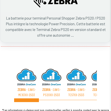
La batterie pour terminal Personal Shopper Zebra PS20 / PS20
Plus intègre la technologie Power Precision. Cette batterie est
compatible avec le Terminal Zebra PS20 en version standard et
offre une autonomie ...
ZEBRA
- EAWS-
ZEBRA
- EAWS-
ZEBRA
- EAWS-
ZEBRA
- EAWS-
MC93XX-25D3
PS20XX-25D3
TC57XX-25D3
TC83XX-23D3
*Les informations ci-dessus sont non contractuelles, veillez à prendre contact avec le service