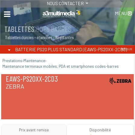
NOUS CONTACTER
MENU
LECTEURS CODES BARRES
TABLETTES
Industriels -fixes -magasins
Tablettes durcies - étanches - Résistantes
BATTERIE PS20 PLUS STANDARD (EAWS-PS20XX-2CD3)
RETOUR
Prestations
Maintenance
Maintenance terminaux mobiles, PDA et smartphones codes-barres
EAWS-PS20XX-2CD3
ZEBRA
Prix avant remise
Disponibilité