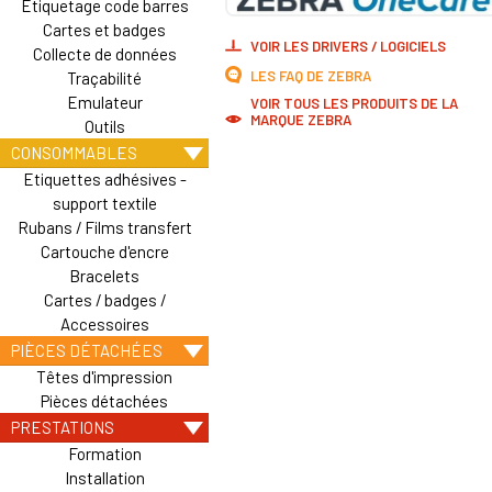
Etiquetage code barres
Cartes et badges
VOIR LES DRIVERS / LOGICIELS
Collecte de données
LES FAQ DE ZEBRA
Traçabilité
Emulateur
VOIR TOUS LES PRODUITS DE LA
MARQUE ZEBRA
Outils
CONSOMMABLES
Etiquettes adhésives -
support textile
Rubans / Films transfert
Cartouche d'encre
Bracelets
Cartes / badges /
Accessoires
PIÈCES DÉTACHÉES
Têtes d'impression
Pièces détachées
PRESTATIONS
Formation
Installation