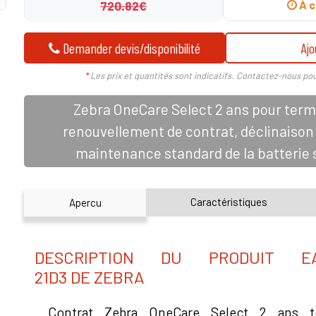
720.82€
À c
Demander devis/disponibilité
Ajo
*
Les prix et quantités sont indicatifs. Contactez-nous pou
Zebra OneCare Select 2 ans pour term
renouvellement de contrat, déclinaison 
maintenance standard de la batterie 
Caractéristiques
Apercu
DESCRIPTION DU PRODUIT EA
21D3 DE ZEBRA
Contrat Zebra OneCare Select 2 ans te