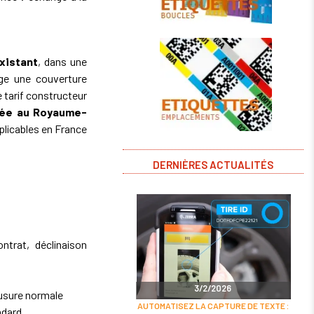
xistant
, dans une
nge une couverture
e tarif constructeur
tée au Royaume-
plicables en France
DERNIÈRES ACTUALITÉS
trat, déclinaison
3/2/2026
 usure normale
AUTOMATISEZ LA CAPTURE DE TEXTE :
ndard