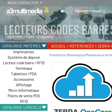
NOUS CONTACTER
RECONDITIONNÉ
TABLETTES
Tablettes durcies - étanches - Résistantes
CATALOGUE MATÉRIEL
ACCUEIL
RÉFÉRENCES
ZEBRA
Imprimantes
Prestations
Maintenance
Maintenance term
Système de dépose
Lecteur code barre / RFID
Terminaux
Tablettes / PDA
Accessoires
Affichage
Micro-informatique
Points de vente POS
RFID
CATALOGUE LOGICIELS