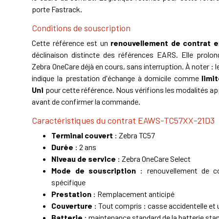
porte Fastrack.
Conditions de souscription
Cette référence est un
renouvellement de contrat e
déclinaison distincte des références EARS. Elle prolo
Zebra OneCare déjà en cours, sans interruption. À noter : l
indique la prestation d'échange à domicile comme
limi
Uni
pour cette référence. Nous vérifions les modalités ap
avant de confirmer la commande.
Caractéristiques du contrat EAWS-TC57XX-21D3
Terminal couvert
: Zebra TC57
Durée
: 2 ans
Niveau de service
: Zebra OneCare Select
Mode de souscription
: renouvellement de con
spécifique
Prestation
: Remplacement anticipé
Couverture
: Tout compris : casse accidentelle et
Batterie
: maintenance standard de la batterie sta