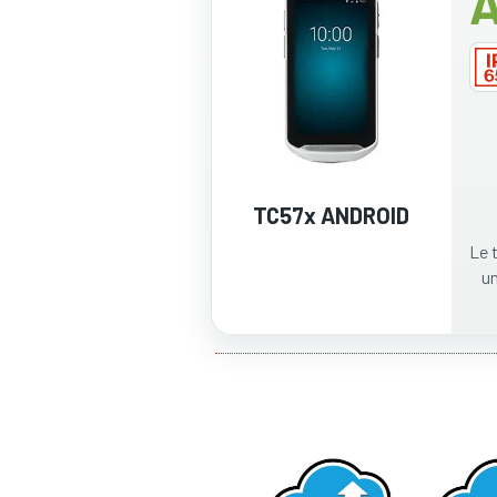
TC57x ANDROID
Le 
un