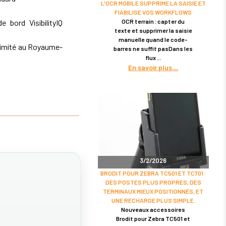
L'OCR MOBILE SUPPRIME LA SAISIE ET
FIABILISE VOS WORKFLOWS
OCR terrain : capter du
 bord VisibilityIQ
texte et supprimer la saisie
manuelle quand le code-
limité au Royaume-
barres ne suffit pasDans les
flux
En savoir plus
3/2/2026
BRODIT POUR ZEBRA TC501 ET TC701 :
DES POSTES PLUS PROPRES, DES
TERMINAUX MIEUX POSITIONNÉS, ET
UNE RECHARGE PLUS SIMPLE.
Nouveaux accessoires
Brodit pour Zebra TC501 et