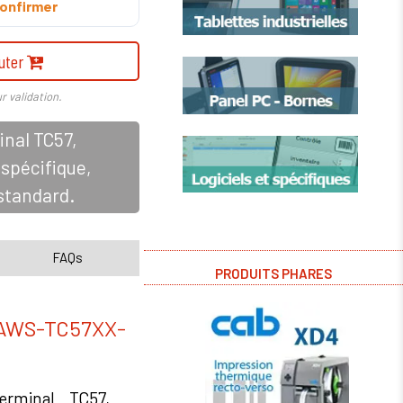
onfirmer
uter
r validation.
inal TC57,
spécifique,
standard.
FAQs
PRODUITS PHARES
WS-TC57XX-
rminal TC57,