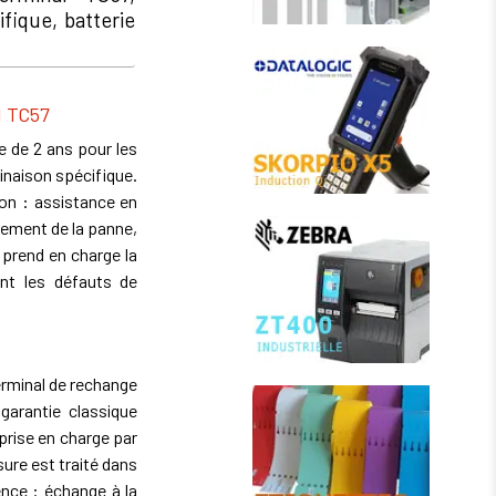
fique, batterie
l TC57
 de 2 ans pour les
inaison spécifique.
tion : assistance en
lement de la panne,
e prend en charge la
ent les défauts de
terminal de rechange
garantie classique
prise en charge par
ure est traité dans
ence : échange à la