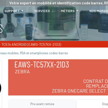
Votre expert en mobilité et identification code barres, RF
SUPPORT
SERVICES
MÉTIERS
NOS MARQU
TC57x ANDROID (EAWS-TC57XX-21D3)
inaux mobiles, PDA et smartphones codes-barres
EAWS-TC57XX-21D3
ZEBRA
CONTRAT D
REMPLACE
ZEBRA ONECARE SELECT 
Prix avant remise
Disp