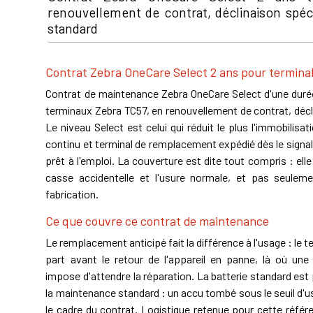
renouvellement de contrat, déclinaison spéci
standard
Contrat Zebra OneCare Select 2 ans pour termina
Contrat de maintenance Zebra OneCare Select d'une durée
terminaux Zebra TC57, en renouvellement de contrat, décl
Le niveau Select est celui qui réduit le plus l'immobilisa
continu et terminal de remplacement expédié dès le signa
prêt à l'emploi. La couverture est dite tout compris : ell
casse accidentelle et l'usure normale, et pas seulem
fabrication.
Ce que couvre ce contrat de maintenance
Le remplacement anticipé fait la différence à l'usage : le 
part avant le retour de l'appareil en panne, là où une 
impose d'attendre la réparation. La batterie standard est 
la maintenance standard : un accu tombé sous le seuil d'us
le cadre du contrat. Logistique retenue pour cette référ