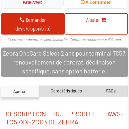
506.79€
À confirmer
Demander
Ajouter
devis/disponibilité
*
Les prix et quantités sont indicatifs. Contactez-nous pour validation.
Zebra OneCare Select 2 ans pour terminal TC57,
renouvellement de contrat, déclinaison
spécifique, sans option batterie.
Caractéristiques
FAQs
Apercu
DESCRIPTION DU PRODUIT EAWS-
TC57XX-2CD3 DE ZEBRA