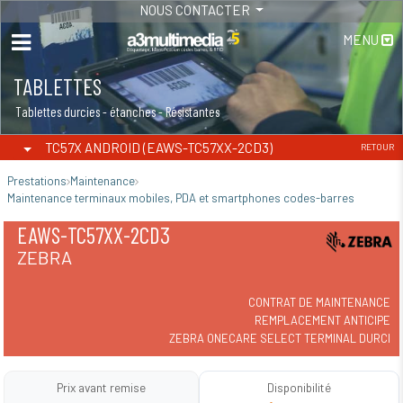
NOUS CONTACTER
MENU
TABLETTES
Tablettes durcies - étanches - Résistantes
TC57X ANDROID (EAWS-TC57XX-2CD3)
RETOUR
Prestations
Maintenance
Maintenance terminaux mobiles, PDA et smartphones codes-barres
EAWS-TC57XX-2CD3
ZEBRA
CONTRAT DE MAINTENANCE
REMPLACEMENT ANTICIPE
ZEBRA ONECARE SELECT TERMINAL DURCI
Prix avant remise
Disponibilité