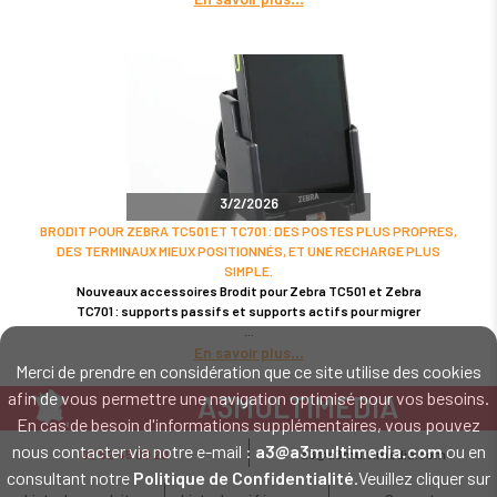
3/2/2026
BRODIT POUR ZEBRA TC501 ET TC701 : DES POSTES PLUS PROPRES,
DES TERMINAUX MIEUX POSITIONNÉS, ET UNE RECHARGE PLUS
SIMPLE.
Nouveaux accessoires Brodit pour Zebra TC501 et Zebra
TC701 : supports passifs et supports actifs pour migrer
En savoir plus
Merci de prendre en considération que ce site utilise des cookies
afin de vous permettre une navigation optimisé pour vos besoins.
A3MULTIMEDIA
En cas de besoin d'informations supplémentaires, vous pouvez
LE SPÉCIALISTE MATÉRIEL ET LOGICIEL CODE BARRE
nous contacter via notre e-mail :
a3@a3multimedia.com
ou en
02 52 45 00 20
a3@a3multimedia.com
Intervention sur tout le territoire : Cholet - Nantes - Angers - Rennes - Le
consultant notre
Politique de Confidentialité
.Veuillez cliquer sur
Mans - Bordeaux - Paris - Lille - Brest - Toulouse - Marseille - Poitiers -