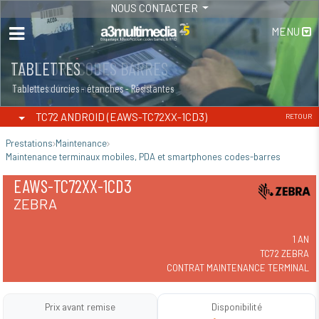
NOUS CONTACTER
MENU
TABLETTES
Tablettes durcies - étanches - Résistantes
TC72 ANDROID (EAWS-TC72XX-1CD3)
RETOUR
Prestations
Maintenance
Maintenance terminaux mobiles, PDA et smartphones codes-barres
EAWS-TC72XX-1CD3
ZEBRA
1 AN
TC72 ZEBRA
CONTRAT MAINTENANCE TERMINAL
Prix avant remise
Disponibilité