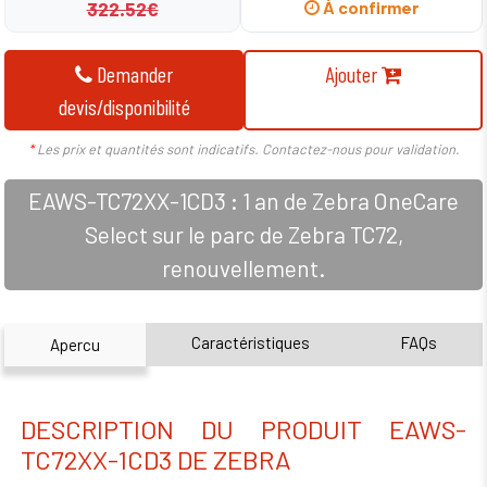
322.52€
À confirmer
Demander
Ajouter
devis/disponibilité
*
Les prix et quantités sont indicatifs. Contactez-nous pour validation.
EAWS-TC72XX-1CD3 : 1 an de Zebra OneCare
Select sur le parc de Zebra TC72,
renouvellement.
Caractéristiques
FAQs
Apercu
DESCRIPTION DU PRODUIT EAWS-
TC72XX-1CD3 DE ZEBRA