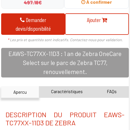
497.18€
À confirmer
Demander
Ajouter
devis/disponibilité
*
Les prix et quantités sont indicatifs. Contactez-nous pour validation.
EAWS-TC77XX-11D3 : 1 an de Zebra OneCare
Select sur le parc de Zebra TC77,
renouvellement.
Caractéristiques
FAQs
Apercu
DESCRIPTION DU PRODUIT EAWS-
TC77XX-11D3 DE ZEBRA