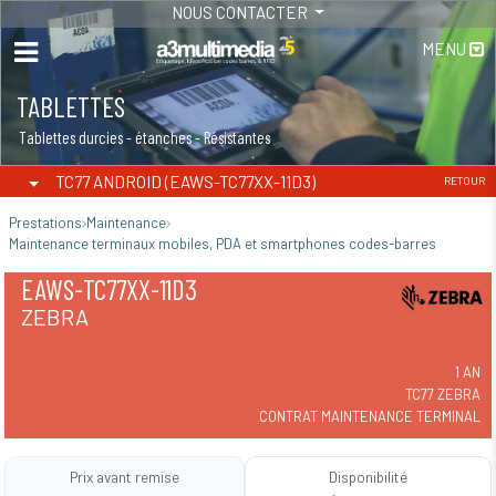
NOUS CONTACTER
MENU
TABLETTES
MAINTENANCE - INSTALLATION
Tablettes durcies - étanches - Résistantes
Maintenance-Installation
TC77 ANDROID (EAWS-TC77XX-11D3)
RETOUR
Prestations
Maintenance
Maintenance terminaux mobiles, PDA et smartphones codes-barres
EAWS-TC77XX-11D3
ZEBRA
1 AN
TC77 ZEBRA
CONTRAT MAINTENANCE TERMINAL
Prix avant remise
Disponibilité