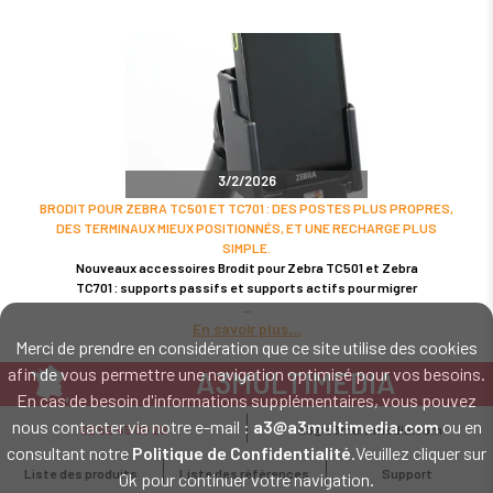
3/2/2026
BRODIT POUR ZEBRA TC501 ET TC701 : DES POSTES PLUS PROPRES,
DES TERMINAUX MIEUX POSITIONNÉS, ET UNE RECHARGE PLUS
SIMPLE.
Nouveaux accessoires Brodit pour Zebra TC501 et Zebra
TC701 : supports passifs et supports actifs pour migrer
En savoir plus
Merci de prendre en considération que ce site utilise des cookies
afin de vous permettre une navigation optimisé pour vos besoins.
A3MULTIMEDIA
En cas de besoin d'informations supplémentaires, vous pouvez
LE SPÉCIALISTE MATÉRIEL ET LOGICIEL CODE BARRE
nous contacter via notre e-mail :
a3@a3multimedia.com
ou en
02 52 45 00 20
a3@a3multimedia.com
Intervention sur tout le territoire : Cholet - Nantes - Angers - Rennes - Le
consultant notre
Politique de Confidentialité
.Veuillez cliquer sur
Mans - Bordeaux - Paris - Lille - Brest - Toulouse - Marseille - Poitiers -
Liste des produits
Liste des références
Support
Ok pour continuer votre navigation.
Caen - Lyon - Reims - Lorient - Vannes - Quimper - Rouen
Mentions légales
-
Politique de