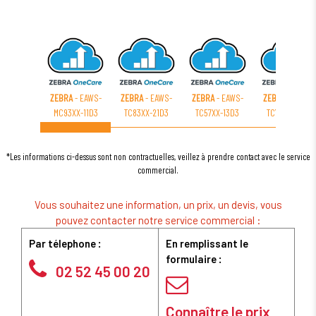
ZEBRA
- EAWS-
ZEBRA
- EAWS-
ZEBRA
- EAWS-
ZEBRA
- EAWS-
MC93XX-11D3
TC83XX-21D3
TC57XX-13D3
TC72XX-21D3
*Les informations ci-dessus sont non contractuelles, veillez à prendre contact avec le service
commercial.
Vous souhaitez une information, un prix, un devis, vous
pouvez contacter notre service commercial :
Par télephone :
En remplissant le
formulaire :
02 52 45 00 20
Connaître le prix