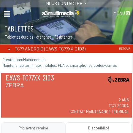
NOUS CONTACTER
MENU
TABLETTES
Tablettes durcies - étanches - Résistantes
TC77 ANDROID (EAWS-TC77XX-21D3)
RETOUR
Prestations
Maintenance
Maintenance terminaux mobiles, PDA et smartphones codes-barres
EAWS-TC77XX-21D3
ZEBRA
2 ANS
TC77 ZEBRA
CONTRAT MAINTENANCE TERMINAL
Prix avant remise
Disponibilité