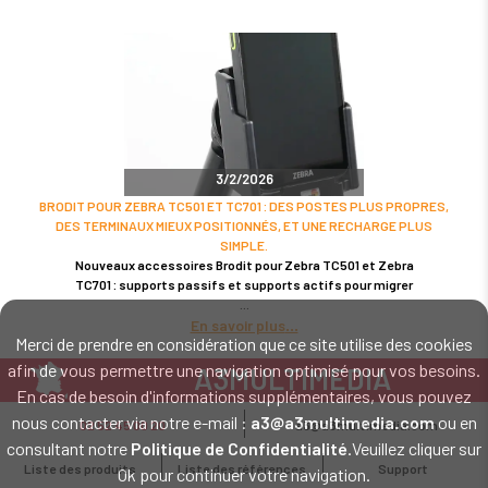
3/2/2026
BRODIT POUR ZEBRA TC501 ET TC701 : DES POSTES PLUS PROPRES,
DES TERMINAUX MIEUX POSITIONNÉS, ET UNE RECHARGE PLUS
SIMPLE.
Nouveaux accessoires Brodit pour Zebra TC501 et Zebra
TC701 : supports passifs et supports actifs pour migrer
En savoir plus
Merci de prendre en considération que ce site utilise des cookies
afin de vous permettre une navigation optimisé pour vos besoins.
A3MULTIMEDIA
En cas de besoin d'informations supplémentaires, vous pouvez
LE SPÉCIALISTE MATÉRIEL ET LOGICIEL CODE BARRE
nous contacter via notre e-mail :
a3@a3multimedia.com
ou en
02 52 45 00 20
a3@a3multimedia.com
Intervention sur tout le territoire : Cholet - Nantes - Angers - Rennes - Le
consultant notre
Politique de Confidentialité
.Veuillez cliquer sur
Mans - Bordeaux - Paris - Lille - Brest - Toulouse - Marseille - Poitiers -
Liste des produits
Liste des références
Support
Ok pour continuer votre navigation.
Caen - Lyon - Reims - Lorient - Vannes - Quimper - Rouen
Mentions légales
-
Politique de