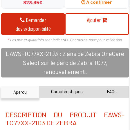
823.35€
À confirmer
Demander
Ajouter
devis/disponibilité
*
Les prix et quantités sont indicatifs. Contactez-nous pour validation.
EAWS-TC77XX-21D3 : 2 ans de Zebra OneCare
Select sur le parc de Zebra TC77,
renouvellement.
Caractéristiques
FAQs
Apercu
DESCRIPTION DU PRODUIT EAWS-
TC77XX-21D3 DE ZEBRA