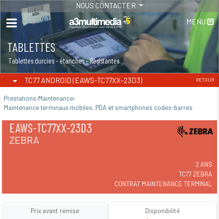
NOUS CONTACTER
MENU
TABLETTES
Tablettes durcies - étanches - Résistantes
TC77 ANDROID (EAWS-TC77XX-23D3)
RETOUR
Prestations
Maintenance
Maintenance terminaux mobiles, PDA et smartphones codes-barres
EAWS-TC77XX-23D3
ZEBRA
2 ANS
TC77 ZEBRA
CONTRAT MAINTENANCE TERMINAL
Prix avant remise
Disponibilité