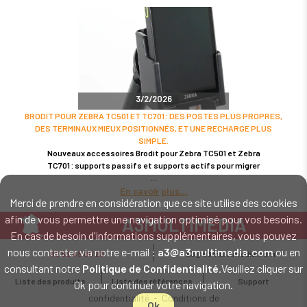
3/2/2026
BRODIT POUR ZEBRA TC501 ET TC701 : DES POSTES PLUS PROPRES,
DES TERMINAUX MIEUX POSITIONNÉS, ET UNE RECHARGE PLUS
SIMPLE.
Nouveaux accessoires Brodit pour Zebra TC501 et Zebra
TC701 : supports passifs et supports actifs pour migrer
En savoir plus
Merci de prendre en considération que ce site utilise des cookies
afin de vous permettre une navigation optimisé pour vos besoins.
A3MULTIMEDIA
En cas de besoin d'informations supplémentaires, vous pouvez
LE SPÉCIALISTE MATÉRIEL ET LOGICIEL CODE BARRE
nous contacter via notre e-mail :
a3@a3multimedia.com
ou en
02 52 45 00 20
a3@a3multimedia.com
Intervention sur tout le territoire : Cholet - Nantes - Angers - Rennes - Le
consultant notre
Politique de Confidentialité
.Veuillez cliquer sur
Mans - Bordeaux - Paris - Lille - Brest - Toulouse - Marseille - Poitiers -
Liste des produits
Liste des références
Support
Ok pour continuer votre navigation.
Caen - Lyon - Reims - Lorient - Vannes - Quimper - Rouen
Mentions légales
-
Politique de
confidentialité
-
Conditions de
Ok