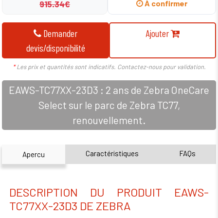
915.34€
À confirmer
Demander
Ajouter
devis/disponibilité
*
Les prix et quantités sont indicatifs. Contactez-nous pour validation.
EAWS-TC77XX-23D3 : 2 ans de Zebra OneCare
Select sur le parc de Zebra TC77,
renouvellement.
Caractéristiques
FAQs
Apercu
DESCRIPTION DU PRODUIT EAWS-
TC77XX-23D3 DE ZEBRA