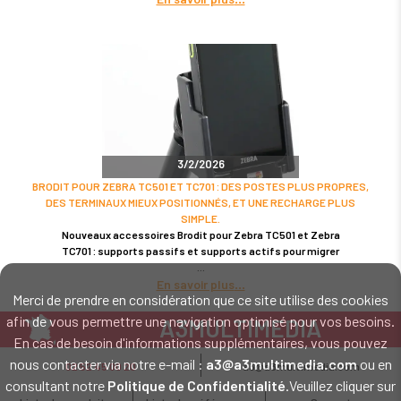
3/2/2026
BRODIT POUR ZEBRA TC501 ET TC701 : DES POSTES PLUS PROPRES,
DES TERMINAUX MIEUX POSITIONNÉS, ET UNE RECHARGE PLUS
SIMPLE.
Nouveaux accessoires Brodit pour Zebra TC501 et Zebra
TC701 : supports passifs et supports actifs pour migrer
En savoir plus
Merci de prendre en considération que ce site utilise des cookies
afin de vous permettre une navigation optimisé pour vos besoins.
A3MULTIMEDIA
En cas de besoin d'informations supplémentaires, vous pouvez
LE SPÉCIALISTE MATÉRIEL ET LOGICIEL CODE BARRE
nous contacter via notre e-mail :
a3@a3multimedia.com
ou en
02 52 45 00 20
a3@a3multimedia.com
Intervention sur tout le territoire : Cholet - Nantes - Angers - Rennes - Le
consultant notre
Politique de Confidentialité
.Veuillez cliquer sur
Mans - Bordeaux - Paris - Lille - Brest - Toulouse - Marseille - Poitiers -