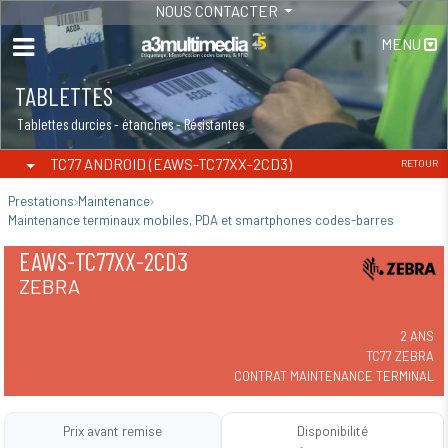
NOUS CONTACTER
MENU
TABLETTES
Tablettes durcies - étanches - Résistantes
TC77 ANDROID (EAWS-TC77XX-2CD3)
RETOUR
Prestations
Maintenance
Maintenance terminaux mobiles, PDA et smartphones codes-barres
EAWS-TC77XX-2CD3
ZEBRA
2 ANS
TC77 ZEBRA
CONTRAT MAINTENANCE TERMINAL
Prix avant remise
Disponibilité