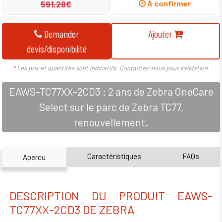
591.28€
À confirmer
Demander
Ajouter
devis/disponibilité
*
Les prix et quantités sont indicatifs. Contactez-nous pour validation.
EAWS-TC77XX-2CD3 : 2 ans de Zebra OneCare
Select sur le parc de Zebra TC77,
renouvellement.
Caractéristiques
FAQs
Apercu
DESCRIPTION DU PRODUIT EAWS-
TC77XX-2CD3 DE ZEBRA