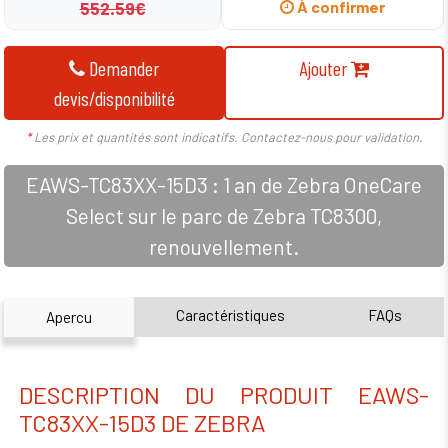
552.59€
À confirmer
Demander
Ajouter
devis/disponibilité
*
Les prix et quantités sont indicatifs. Contactez-nous pour validation.
EAWS-TC83XX-15D3 : 1 an de Zebra OneCare
Select sur le parc de Zebra TC8300,
renouvellement.
Caractéristiques
FAQs
Apercu
DESCRIPTION DU PRODUIT EAWS-
TC83XX-15D3 DE ZEBRA