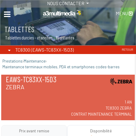
NOUS CONTACTER
MENU
TABLETTES
Tablettes durcies - étanches - Résistantes
TC8300 (EAWS-TC83XX-15D3)
RETOUR
Prestations
Maintenance
Maintenance terminaux mobiles, PDA et smartphones codes-barres
EAWS-TC83XX-15D3
ZEBRA
1 AN
TC8300 ZEBRA
CONTRAT MAINTENANCE TERMINAL
Prix avant remise
Disponibilité