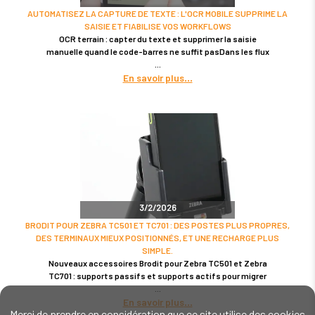
AUTOMATISEZ LA CAPTURE DE TEXTE : L'OCR MOBILE SUPPRIME LA
SAISIE ET FIABILISE VOS WORKFLOWS
OCR terrain : capter du texte et supprimer la saisie
manuelle quand le code-barres ne suffit pasDans les flux
En savoir plus
3/2/2026
BRODIT POUR ZEBRA TC501 ET TC701 : DES POSTES PLUS PROPRES,
DES TERMINAUX MIEUX POSITIONNÉS, ET UNE RECHARGE PLUS
SIMPLE.
Nouveaux accessoires Brodit pour Zebra TC501 et Zebra
TC701 : supports passifs et supports actifs pour migrer
En savoir plus
Merci de prendre en considération que ce site utilise des cookies