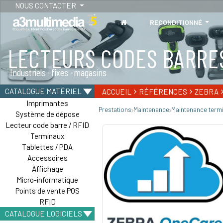
NOUS CONTACTER
RECONDITIONNÉ
LECTEURS CODES BARRE
TABLETTES
Industriels -fixes -magasins
Tablettes durcies - étanches - Résistantes
CATALOGUE MATÉRIEL
ACCUEIL
RÉFÉRENCES
ZEBRA
Imprimantes
Prestations
Maintenance
Maintenance term
Système de dépose
Lecteur code barre / RFID
Terminaux
Tablettes / PDA
Accessoires
Affichage
Micro-informatique
Points de vente POS
RFID
CATALOGUE LOGICIELS