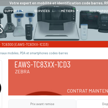
Votre expert en mobilité et identification code barres, RF
SUPPORT
SERVICES
MÉTIERS
NOS MARQU
S
TC8300 (EAWS-TC83XX-1CD3)
inaux mobiles, PDA et smartphones codes-barres
EAWS-TC83XX-1CD3
ZEBRA
CONTRAT MAINTEN
Prix avant remise
Disp