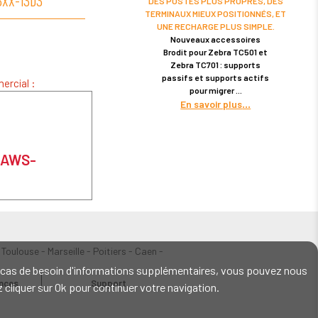
3XX-13D3
TC72XX-15D3
MC93XX-21D3
TC5
DES POSTES PLUS PROPRES, DES
TERMINAUX MIEUX POSITIONNÉS, ET
UNE RECHARGE PLUS SIMPLE.
Nouveaux accessoires
Brodit pour Zebra TC501 et
Zebra TC701 : supports
passifs et supports actifs
ercial :
pour migrer
En savoir plus
 EAWS-
 Toulouse - Marseille - Poitiers - Caen -
En cas de besoin d'informations supplémentaires, vous pouvez nous
ences
Support
ez cliquer sur Ok pour continuer votre navigation.