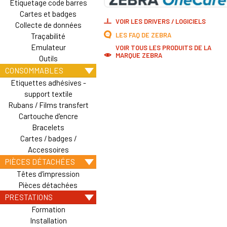
Etiquetage code barres
Cartes et badges
VOIR LES DRIVERS / LOGICIELS
Collecte de données
LES FAQ DE ZEBRA
Traçabilité
Emulateur
VOIR TOUS LES PRODUITS DE LA
MARQUE ZEBRA
Outils
CONSOMMABLES
Etiquettes adhésives -
support textile
Rubans / Films transfert
Cartouche d'encre
Bracelets
Cartes / badges /
Accessoires
PIÈCES DÉTACHÉES
Têtes d'impression
Pièces détachées
PRESTATIONS
Formation
Installation