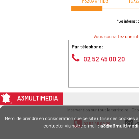
PS20XX-11D3
TC72
*Les informatio
Vous souhaitez une inf
Par télephone :
02 52 45 00 20
A3MULTIMEDIA
Intervention sur tout le territoire : Ch
Merci de prendre en considération que ce site utilise des cookie
02 52 45 00 20
a3
contacter via notre e-mail :
a3@a3multimedi