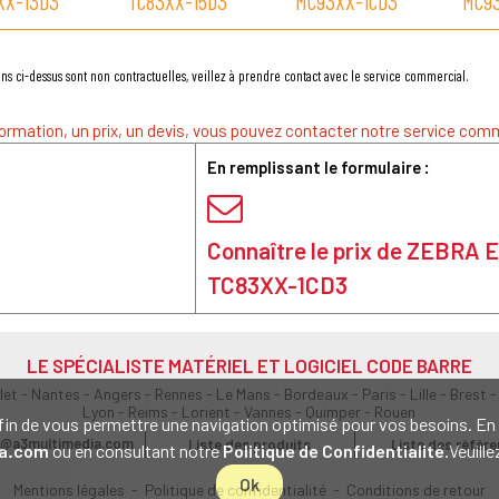
XX-13D3
TC83XX-15D3
MC93XX-1CD3
MC9
ns ci-dessus sont non contractuelles, veillez à prendre contact avec le service commercial.
ormation, un prix, un devis, vous pouvez contacter notre service comm
En remplissant le formulaire :
Connaître le prix de ZEBRA
TC83XX-1CD3
LE SPÉCIALISTE MATÉRIEL ET LOGICIEL CODE BARRE
olet - Nantes - Angers - Rennes - Le Mans - Bordeaux - Paris - Lille - Brest -
Lyon - Reims - Lorient - Vannes - Quimper - Rouen
s afin de vous permettre une navigation optimisé pour vos besoins. 
@a3multimedia.com
Liste des produits
Liste des référ
a.com
ou en consultant notre
Politique de Confidentialité
.Veuill
Ok
Mentions légales
-
Politique de confidentialité
-
Conditions de retour