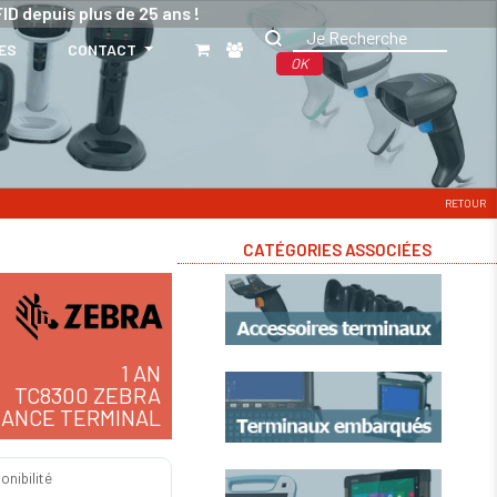
ID depuis plus de 25 ans !
ES
CONTACT
OK
RETOUR
CATÉGORIES ASSOCIÉES
1 AN
TC8300 ZEBRA
ANCE TERMINAL
onibilité