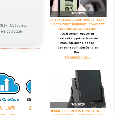
3/2/2026
AUTOMATISEZ LA CAPTURE DE TEXTE :
L'OCR MOBILE SUPPRIME LA SAISIE ET
3 / TC8300 est
FIABILISE VOS WORKFLOWS
 en logistique,
OCR terrain : capter du
texte et supprimer la saisie
manuelle quand le code-
barres ne suffit pasDans les
flux
En savoir plus
3/2/2026
A
- EAWS-
ZEBRA
- EAWS-
ZEBRA
- EAWS-
ZEB
BRODIT POUR ZEBRA TC501 ET TC701 :