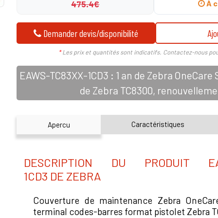
475.4€
À c
Demander devis/disponibilité
Ajo
*
Les prix et quantités sont indicatifs. Contactez-nous pou
EAWS-TC83XX-1CD3 : 1 an de Zebra OneCare Se
de Zebra TC8300, renouvelleme
Caractéristiques
Apercu
DESCRIPTION DU PRODUIT EA
1CD3 DE ZEBRA
Couverture de maintenance Zebra OneCare
terminal codes-barres format pistolet Zebra 