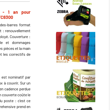
3 - 1 an pour
 TC8300
odes-barres format
t : renouvellement
ployé. Couverture :
elle et dommages
s pièces et la main
t les correctifs de
est nominatif par
x à couvrir. Sur un
e en cadence perdue
n couverte coûte le
du poste : c’est ce
rehensive prend en