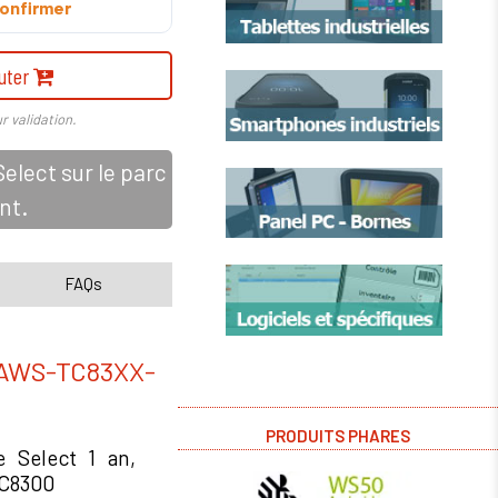
onfirmer
uter
r validation.
lect sur le parc
nt.
FAQs
WS-TC83XX-
PRODUITS PHARES
 Select 1 an,
TC8300