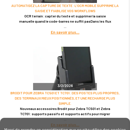
AUTOMATISEZ LA CAPTURE DE TEXTE : L'OCR MOBILE SUPPRIME LA
SAISIE ET FIABILISE VOS WORKFLOWS
OCR terrain : capter du texte et supprimer la saisie
manuelle quand le code-barres ne suffit pasDans les flux
En savoir plus
3/2/2026
BRODIT POUR ZEBRA TC501 ET TC701 : DES POSTES PLUS PROPRES,
DES TERMINAUX MIEUX POSITIONNÉS, ET UNE RECHARGE PLUS
SIMPLE.
Nouveaux accessoires Brodit pour Zebra TC501 et Zebra
TC701 : supports passifs et supports actifs pour migrer
En savoir plus
Merci de prendre en considération que ce site utilise des cookies