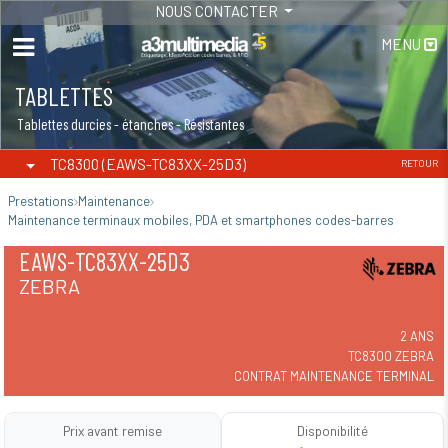
NOUS CONTACTER
MENU
TABLETTES
MAINTENANCE - INSTALLATION
Tablettes durcies - étanches - Résistantes
Maintenance-Installation
TC8300 (EAWS-TC83XX-25D3)
RETOUR
Prestations
Maintenance
Maintenance terminaux mobiles, PDA et smartphones codes-barres
EAWS-TC83XX-25D3
ZEBRA
2 ANS
TC8300 ZEBRA
CONTRAT MAINTENANCE TERMINAL
Prix avant remise
Disponibilité