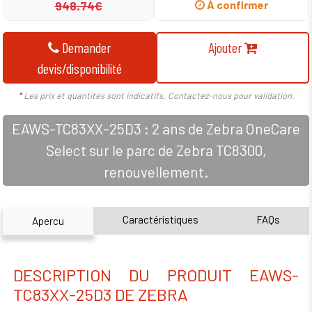
948.74€
À confirmer
Demander
Ajouter
devis/disponibilité
*
Les prix et quantités sont indicatifs. Contactez-nous pour validation.
EAWS-TC83XX-25D3 : 2 ans de Zebra OneCare
Select sur le parc de Zebra TC8300,
renouvellement.
Caractéristiques
FAQs
Apercu
DESCRIPTION DU PRODUIT EAWS-
TC83XX-25D3 DE ZEBRA