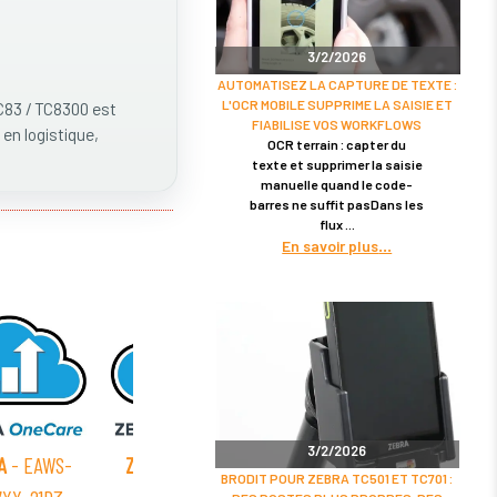
3/2/2026
AUTOMATISEZ LA CAPTURE DE TEXTE :
L'OCR MOBILE SUPPRIME LA SAISIE ET
3 / TC8300 est
FIABILISE VOS WORKFLOWS
 en logistique,
OCR terrain : capter du
texte et supprimer la saisie
manuelle quand le code-
barres ne suffit pasDans les
flux
En savoir plus
3/2/2026
A
- EAWS-
ZEBRA
- EAWS-
ZEBRA
- EAWS-
ZEB
BRODIT POUR ZEBRA TC501 ET TC701 :