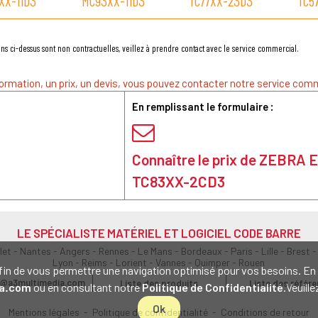
XX-11D3
MC93XX-11D3
TC77XX-23D3
TC5
ns ci-dessus sont non contractuelles, veillez à prendre contact avec le service commercial.
ormation, un prix, un devis, vous pouvez contacter notre service comm
En remplissant le formulaire :
Connaître le prix de ZEBRA
TC83XX-2CD3
LE SPÉCIALISTE MATÉRIEL ET LOGICIEL CODE BARRE
olet - Nantes - Angers - Rennes - Le Mans - Bordeaux - Paris - Lille - Brest -
Lyon - Reims - Lorient - Vannes - Quimper - Rouen
s afin de vous permettre une navigation optimisé pour vos besoins. 
@a3multimedia.com
Liste des produits
Liste des référ
a.com
ou en consultant notre
Politique de Confidentialité
.Veuill
Ok
Mentions légales
-
Politique de confidentialité
-
Conditions de retour