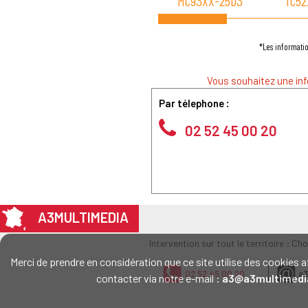
MC93XX-25D3
TC52
*Les informatio
Vous souhaitez une inf
Par télephone :
02 52 45 00 20
A3MULTIMEDIA
Intervention sur tout le territoire : Ch
Merci de prendre en considération que ce site utilise des cookie
02 52 45 00 20
a3
contacter via notre e-mail :
a3@a3multimedi