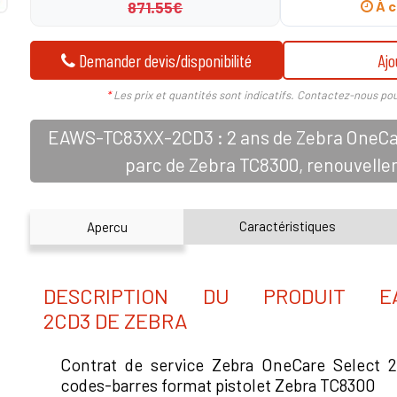
871.55€
À c
Demander devis/disponibilité
Ajo
*
Les prix et quantités sont indicatifs. Contactez-nous pou
EAWS-TC83XX-2CD3 : 2 ans de Zebra OneCar
parc de Zebra TC8300, renouvell
Caractéristiques
Apercu
DESCRIPTION DU PRODUIT EA
2CD3 DE ZEBRA
Contrat de service Zebra OneCare Select 2
codes-barres format pistolet Zebra TC8300