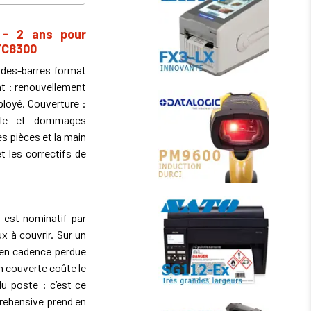
 - 2 ans pour
 TC8300
odes-barres format
at : renouvellement
ployé. Couverture :
elle et dommages
s pièces et la main
t les correctifs de
est nominatif par
x à couvrir. Sur un
e en cadence perdue
n couverte coûte le
du poste : c’est ce
rehensive prend en