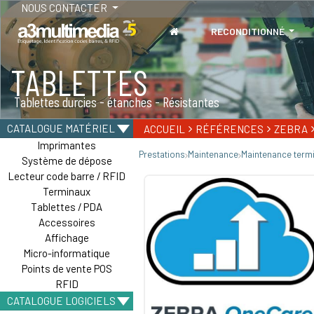
NOUS CONTACTER
RECONDITIONNÉ
TABLETTES
Tablettes durcies - étanches - Résistantes
CATALOGUE MATÉRIEL
ACCUEIL
RÉFÉRENCES
ZEBRA
Imprimantes
Prestations
Maintenance
Maintenance term
Système de dépose
Lecteur code barre / RFID
Terminaux
Tablettes / PDA
Accessoires
Affichage
Micro-informatique
Points de vente POS
RFID
CATALOGUE LOGICIELS