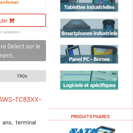
onfirmer
uter
r validation.
e Select sur le
ement.
FAQs
WS-TC83XX-
PRODUITS PHARES
 ans, terminal