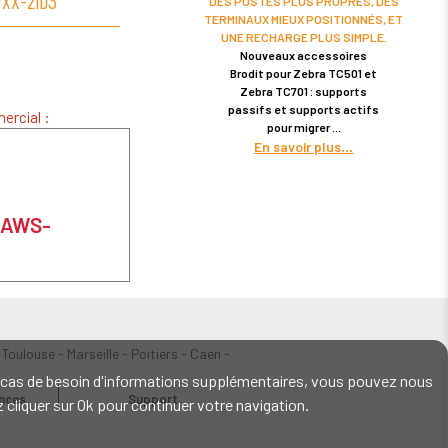
7XX-21D3
TC83XX-21D3
TC77XX-25D3
TC7
DES POSTES PLUS PROPRES, DES
TERMINAUX MIEUX POSITIONNÉS, ET
UNE RECHARGE PLUS SIMPLE.
Nouveaux accessoires
Brodit pour Zebra TC501 et
Zebra TC701 : supports
passifs et supports actifs
ercial :
pour migrer
En savoir plus
 EAWS-
 Toulouse - Marseille - Poitiers - Caen -
En cas de besoin d'informations supplémentaires, vous pouvez nous
ences
Support
ez cliquer sur Ok pour continuer votre navigation.