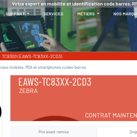
Votre expert en mobilité et identification code barres, RF
SUPPORT
SERVICES
MÉTIERS
NOS MARQU
TC8300 (EAWS-TC83XX-2CD3)
inaux mobiles, PDA et smartphones codes-barres
EAWS-TC83XX-2CD3
ZEBRA
CONTRAT MAINTEN
Prix avant remise
Disp