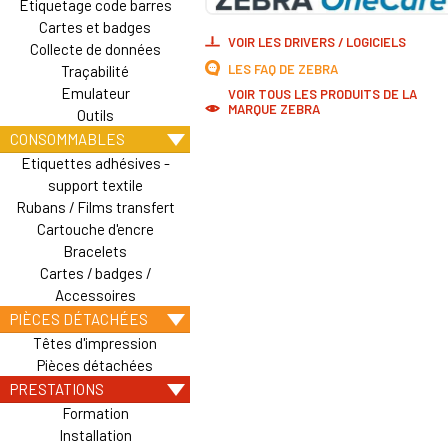
Etiquetage code barres
Cartes et badges
VOIR LES DRIVERS / LOGICIELS
Collecte de données
LES FAQ DE ZEBRA
Traçabilité
Emulateur
VOIR TOUS LES PRODUITS DE LA
MARQUE ZEBRA
Outils
CONSOMMABLES
Etiquettes adhésives -
support textile
Rubans / Films transfert
Cartouche d'encre
Bracelets
Cartes / badges /
Accessoires
PIÈCES DÉTACHÉES
Têtes d'impression
Pièces détachées
PRESTATIONS
Formation
Installation