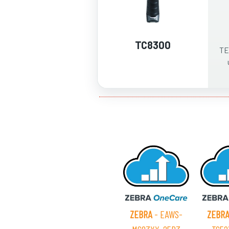
TC8300
TE
ZEBRA
- EAWS-
ZEBR