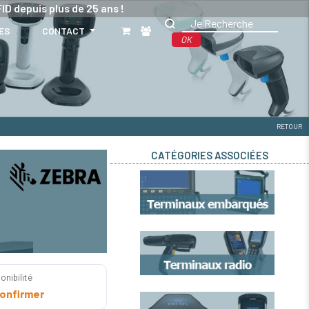
ID depuis plus de 25 ans !
ES
CONTACT
OK
RETOUR
CATÉGORIES ASSOCIÉES
onibilité
onfirmer