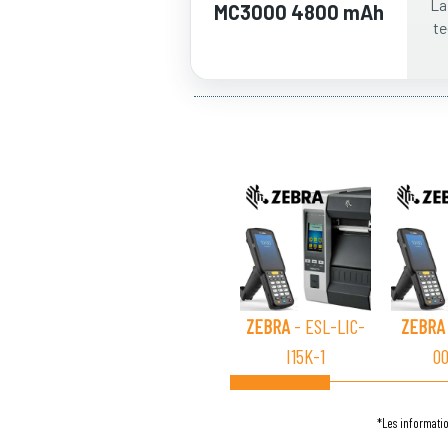
La
MC3000 4800 mAh
te
ZEBRA
- ESL-LIC-
ZEBRA
I15K-1
0
*Les informatio