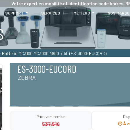
Votre expert en mobilité et identification code barres, RF
SUPPORT
SERVICES
MÉTIERS
NOS MARQU
S
Batterie MC3100 MC3000 4800 mAh (ES-3000-EUCORD)
ES-3000-EUCORD
ZEBRA
Prix avant remise
Disp
537.51€
À c