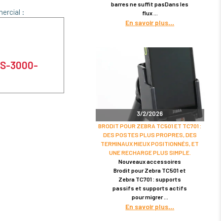
barres ne suffit pasDans les
ercial :
flux
En savoir plus
ES-3000-
3/2/2026
BRODIT POUR ZEBRA TC501 ET TC701 :
DES POSTES PLUS PROPRES, DES
TERMINAUX MIEUX POSITIONNÉS, ET
UNE RECHARGE PLUS SIMPLE.
Nouveaux accessoires
Brodit pour Zebra TC501 et
Zebra TC701 : supports
passifs et supports actifs
pour migrer
En savoir plus