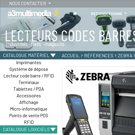
NOUS CONTACTER
RECONDITIONNÉ
LECTEURS CODES BARRE
TABLETTES
Industriels -fixes -magasins
Tablettes durcies - étanches - Résistantes
CATALOGUE MATÉRIEL
ACCUEIL
RÉFÉRENCES
ZEBRA
Imprimantes
Système de dépose
Lecteur code barre / RFID
Terminaux
Tablettes / PDA
Accessoires
Affichage
Micro-informatique
Points de vente POS
RFID
CATALOGUE LOGICIELS