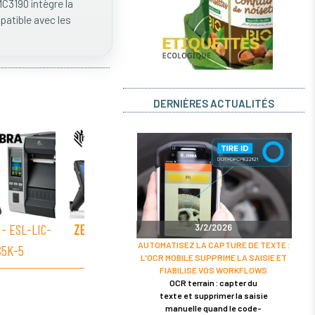
C3190 intègre la
patible avec les
DERNIÈRES ACTUALITÉS
- ESL-LIC-
ZEBRA
- ESL-LIC-
ZEBRA
- ESL-LIC-
ZEBR
3/2/2026
AUTOMATISEZ LA CAPTURE DE TEXTE :
S5K-5
I10K-3
I15K-3
V
L'OCR MOBILE SUPPRIME LA SAISIE ET
FIABILISE VOS WORKFLOWS
OCR terrain : capter du
texte et supprimer la saisie
manuelle quand le code-