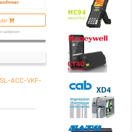
onfirmer
uter
r validation.
L-ACC-VKF-