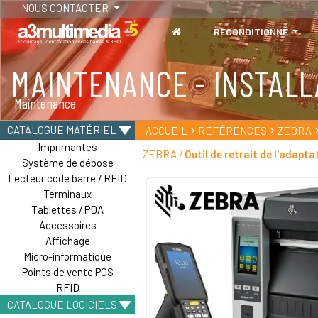
NOUS CONTACTER
RECONDITIONNÉ
MAINTENANCE - INSTALL
TABLETTES
Maintenance
Tablettes durcies - Étanches - Résistantes
CATALOGUE MATÉRIEL
ACCUEIL
RÉFÉRENCES
ZEBRA
Imprimantes
ZEBRA /
Outil de retrait de l'adapta
Système de dépose
Lecteur code barre / RFID
Terminaux
Tablettes / PDA
Accessoires
Affichage
Micro-informatique
Points de vente POS
RFID
CATALOGUE LOGICIELS