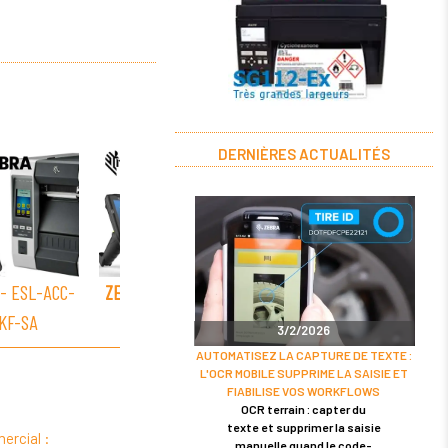
DERNIÈRES ACTUALITÉS
- ESL-ACC-
ZEBRA
- ESL-LIC-
ZEBRA
- ESL-LIC-
ZEBR
KF-SA
I10K-1
I5K-5
3/2/2026
AUTOMATISEZ LA CAPTURE DE TEXTE :
L'OCR MOBILE SUPPRIME LA SAISIE ET
FIABILISE VOS WORKFLOWS
OCR terrain : capter du
texte et supprimer la saisie
ercial :
manuelle quand le code-