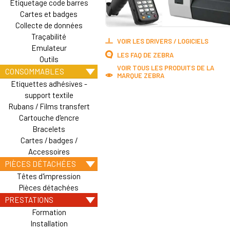
Etiquetage code barres
Cartes et badges
Collecte de données
Traçabilité
VOIR LES DRIVERS / LOGICIELS
Emulateur
LES FAQ DE ZEBRA
Outils
VOIR TOUS LES PRODUITS DE LA
CONSOMMABLES
MARQUE ZEBRA
Etiquettes adhésives -
support textile
Rubans / Films transfert
Cartouche d'encre
Bracelets
Cartes / badges /
Accessoires
PIÈCES DÉTACHÉES
Têtes d'impression
Pièces détachées
PRESTATIONS
Formation
Installation