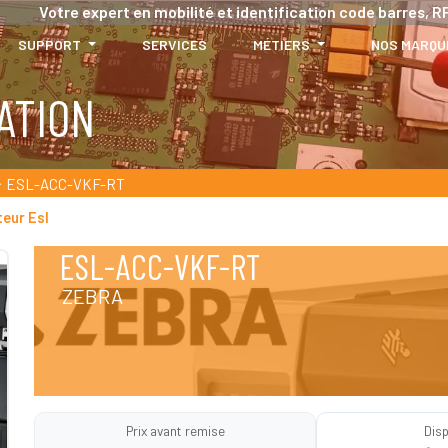
Votre expert en mobilité et identification code barres, RF
SUPPORT
SERVICES
MÉTIERS
NOS MARQU
ATION
ESL-ACC-VKF-RT
teur Esl
ESL-ACC-VKF-RT
ZEBRA
Prix avant remise
Disp