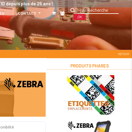
ID depuis plus de 25 ans !
ES
CONTACT
OK
RETOUR
PRODUITS PHARES
onibilité