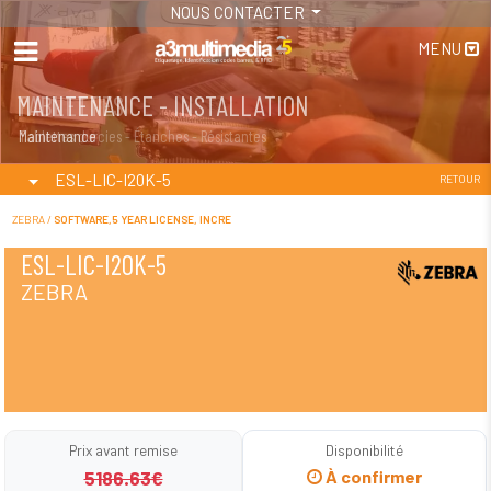
NOUS CONTACTER
MENU
MAINTENANCE - INSTALLATION
TABLETTES
Maintenance
Tablettes durcies - Étanches - Résistantes
ESL-LIC-I20K-5
RETOUR
ZEBRA /
SOFTWARE,5 YEAR LICENSE, INCRE
ESL-LIC-I20K-5
ZEBRA
Prix avant remise
Disponibilité
5186.63€
À confirmer