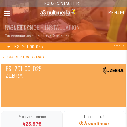
NOUS CONTACTER
MENU
MAINTENANCE - INSTALLATION
TABLETTES
Maintenance
Tablettes durcies - Étanches - Résistantes
ESL201-00-025
RETOUR
ZEBRA /
Esl - 2.0 epd - 25 packs
ESL201-00-025
ZEBRA
Prix avant remise
Disponibilité
423.37€
À confirmer