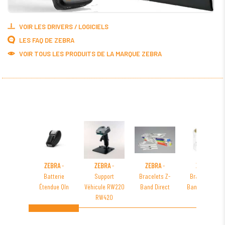
VOIR LES DRIVERS / LOGICIELS
LES FAQ DE ZEBRA
VOIR TOUS LES PRODUITS DE LA MARQUE ZEBRA
ZEBRA
-
ZEBRA
-
ZEBRA
-
ZEBRA
-
Batterie
Support
Bracelets Z-
Bracelets Z-
Étendue Qln
Véhicule RW220
Band Direct
Band RFID UHF
RW420