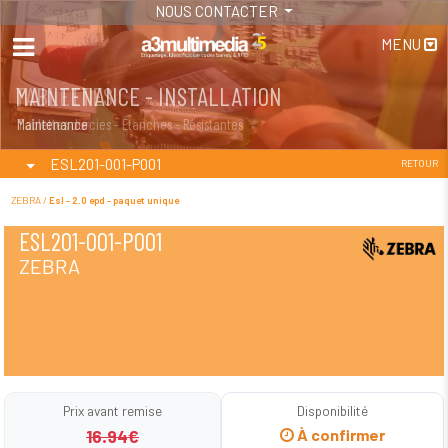
NOUS CONTACTER
MENU
MAINTENANCE - INSTALLATION
TABLETTES
Maintenance
Tablettes durcies - Étanches - Résistantes
ESL201-001-P001
RETOUR
ZEBRA /
Esl - 2.0 epd - paquet unique
ESL201-001-P001
ZEBRA
Prix avant remise
Disponibilité
16.94€
À confirmer