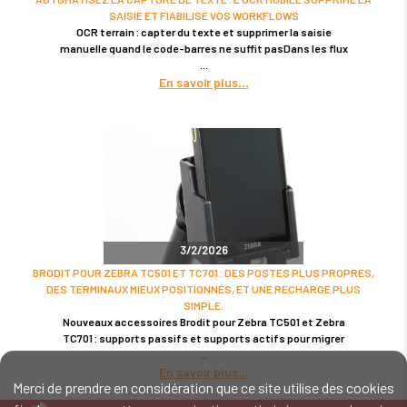
SAISIE ET FIABILISE VOS WORKFLOWS
OCR terrain : capter du texte et supprimer la saisie
manuelle quand le code-barres ne suffit pasDans les flux
En savoir plus
3/2/2026
BRODIT POUR ZEBRA TC501 ET TC701 : DES POSTES PLUS PROPRES,
DES TERMINAUX MIEUX POSITIONNÉS, ET UNE RECHARGE PLUS
SIMPLE.
Nouveaux accessoires Brodit pour Zebra TC501 et Zebra
TC701 : supports passifs et supports actifs pour migrer
En savoir plus
Merci de prendre en considération que ce site utilise des cookies