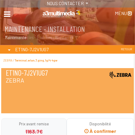
NOUS CONTACTER
MENU
MAINTENANCE - INSTALLATION
TABLETTES
Maintenance
Tablettes durcies - Étanches - Résistantes
ET1N0-7J2V1UG7
RETOUR
ZEBRA /
Terminal,wlan,7,ging,1g/4 4gw
ET1N0-7J2V1UG7
ZEBRA
Prix avant remise
Disponibilité
1163.7€
À confirmer