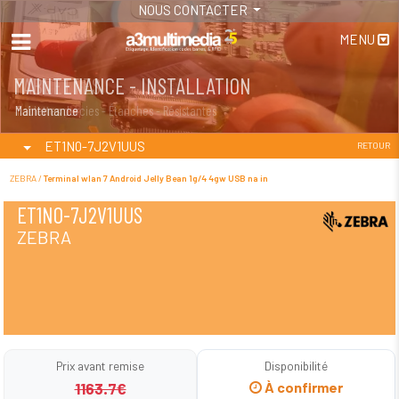
NOUS CONTACTER
MENU
MAINTENANCE - INSTALLATION
TABLETTES
Maintenance
Tablettes durcies - Étanches - Résistantes
ET1N0-7J2V1UUS
RETOUR
ZEBRA /
Terminal wlan 7 Android Jelly Bean 1g/4 4gw USB na in
ET1N0-7J2V1UUS
ZEBRA
Prix avant remise
Disponibilité
1163.7€
À confirmer