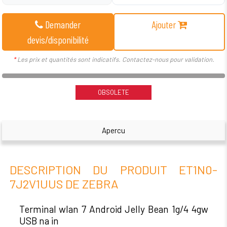
Demander
Ajouter
devis/disponibilité
*
Les prix et quantités sont indicatifs. Contactez-nous pour validation.
OBSOLETE
Apercu
DESCRIPTION DU PRODUIT ET1N0-
7J2V1UUS DE ZEBRA
Terminal wlan 7 Android Jelly Bean 1g/4 4gw
USB na in