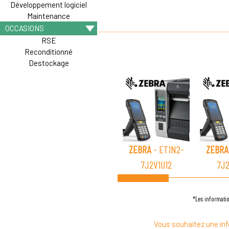
Développement logiciel
Maintenance
OCCASIONS
RSE
Reconditionné
Destockage
ZEBRA
- ET1N2-
ZEBRA
7J2V1U12
7J
*Les informatio
Vous souhaitez une inf