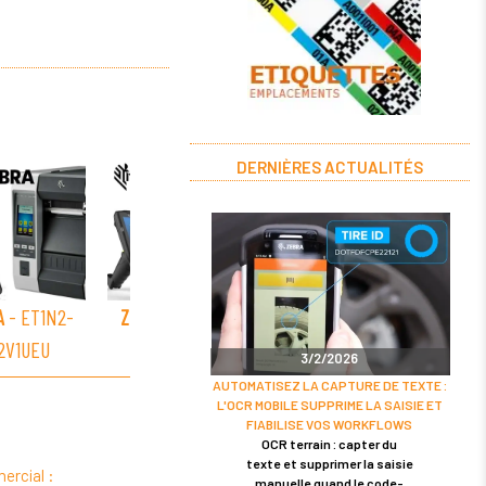
DERNIÈRES ACTUALITÉS
A
- ET1N2-
ZEBRA
- ET1N2-
ZEBRA
- ET1N2-
ZEBR
2V1UEU
7J2V12US
7J2V1UTW
7
3/2/2026
AUTOMATISEZ LA CAPTURE DE TEXTE :
L'OCR MOBILE SUPPRIME LA SAISIE ET
FIABILISE VOS WORKFLOWS
OCR terrain : capter du
texte et supprimer la saisie
ercial :
manuelle quand le code-