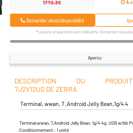
1770.3€
À c
Demander devis/disponibilité
Ajo
*
Les prix et quantités sont indicatifs. Contactez-nous pou
Apercu
DESCRIPTION DU PRODUI
7J2V12US DE ZEBRA
Terminal, wwan, 7 ,Android Jelly Bean,1g/4 4
Terminal,wwan, 7,Android Jelly Bean, 1g/4 4g, USB w/bb P
Conditionnement : 1 unité