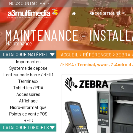
NOUS CONTACTER
RECONDITIONNÉ
MAINTENANCE - INSTALL
TABLETTES
Maintenance
Tablettes durcies - Étanches - Résistantes
CATALOGUE MATÉRIEL
ACCUEIL
RÉFÉRENCES
ZEBRA
Imprimantes
ZEBRA /
Terminal, wwan, 7 ,Android 
Système de dépose
Lecteur code barre / RFID
Terminaux
Tablettes / PDA
Accessoires
Affichage
Micro-informatique
Points de vente POS
RFID
CATALOGUE LOGICIELS