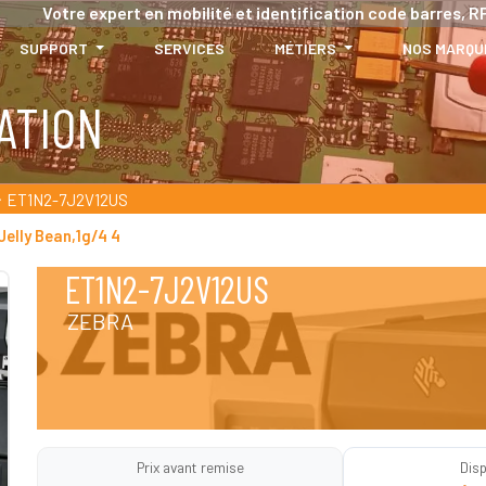
Votre expert en mobilité et identification code barres, RF
SUPPORT
SERVICES
MÉTIERS
NOS MARQU
ATION
ET1N2-7J2V12US
Jelly Bean,1g/4 4
ET1N2-7J2V12US
ZEBRA
Prix avant remise
Disp