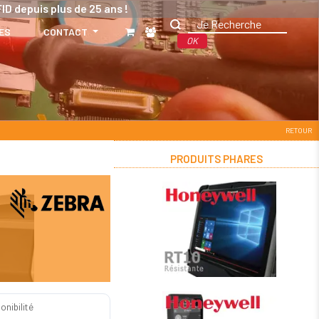
ID depuis plus de 25 ans !
ES
CONTACT
OK
RETOUR
PRODUITS PHARES
onibilité