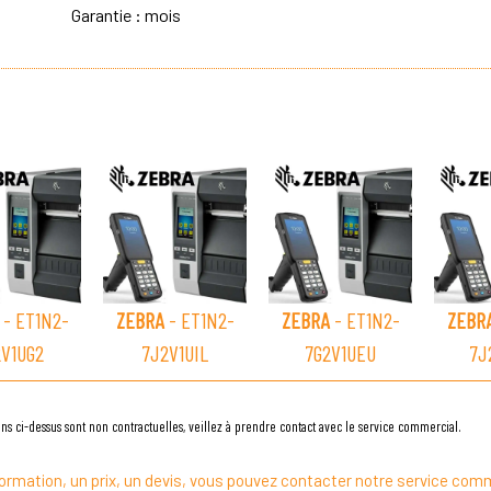
Garantie : mois
- ET1N2-
ZEBRA
- ET1N2-
ZEBRA
- ET1N2-
ZEBR
2V1UG2
7J2V1UIL
7G2V1UEU
7J
ns ci-dessus sont non contractuelles, veillez à prendre contact avec le service commercial.
ormation, un prix, un devis, vous pouvez contacter notre service comm