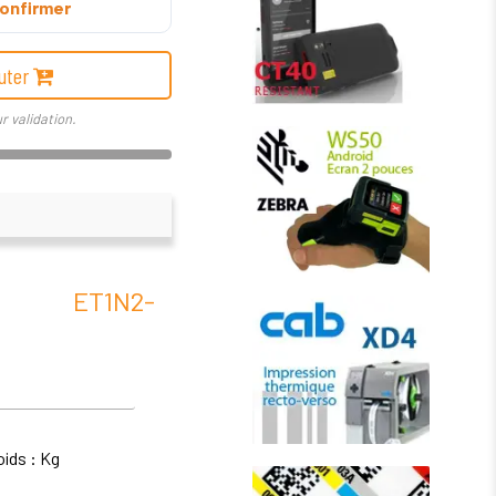
onfirmer
uter
r validation.
T ET1N2-
oids : Kg