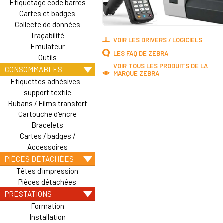
Etiquetage code barres
Cartes et badges
Collecte de données
Traçabilité
VOIR LES DRIVERS / LOGICIELS
Emulateur
LES FAQ DE ZEBRA
Outils
VOIR TOUS LES PRODUITS DE LA
CONSOMMABLES
MARQUE ZEBRA
Etiquettes adhésives -
support textile
Rubans / Films transfert
Cartouche d'encre
Bracelets
Cartes / badges /
Accessoires
PIÈCES DÉTACHÉES
Têtes d'impression
Pièces détachées
PRESTATIONS
Formation
Installation