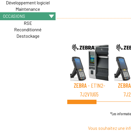
Développement logiciel
Maintenance
OCCASIONS
RSE
Reconditionné
Destockage
ZEBRA
- ET1N2-
ZEBRA
7J2V1UG5
7J2
*Les informatio
Vous souhaitez une inf