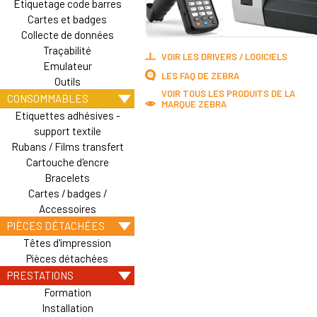
Etiquetage code barres
Cartes et badges
Collecte de données
Traçabilité
VOIR LES DRIVERS / LOGICIELS
Emulateur
LES FAQ DE ZEBRA
Outils
VOIR TOUS LES PRODUITS DE LA
CONSOMMABLES
MARQUE ZEBRA
Etiquettes adhésives -
support textile
Rubans / Films transfert
Cartouche d'encre
Bracelets
Cartes / badges /
Accessoires
PIÈCES DÉTACHÉES
Têtes d'impression
Pièces détachées
PRESTATIONS
Formation
Installation