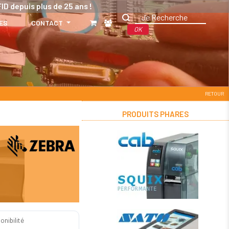
ID depuis plus de 25 ans !
ES
CONTACT
OK
RETOUR
PRODUITS PHARES
onibilité