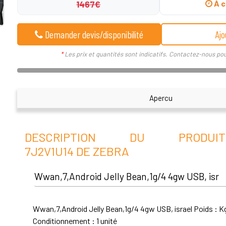
1467€
À c
Demander devis/disponibilité
Ajo
*
Les prix et quantités sont indicatifs. Contactez-nous pou
Apercu
DESCRIPTION DU PRODUI
7J2V1U14 DE ZEBRA
Wwan,7,Android Jelly Bean,1g/4 4gw USB, isr
Wwan,7,Android Jelly Bean,1g/4 4gw USB, israel Poids : K
Conditionnement : 1 unité