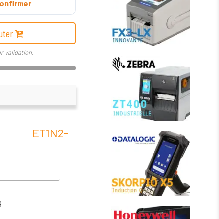
onfirmer
uter
r validation.
T ET1N2-
g