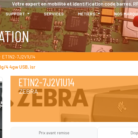
Votre expert en mobilité et identification code barres, RF
SUPPORT
SERVICES
MÉTIERS
NOS MARQU
ATION
ET1N2-7J2V1U14
1g/4 4gw USB, isr
ET1N2-7J2V1U14
ZEBRA
Prix avant remise
Disp