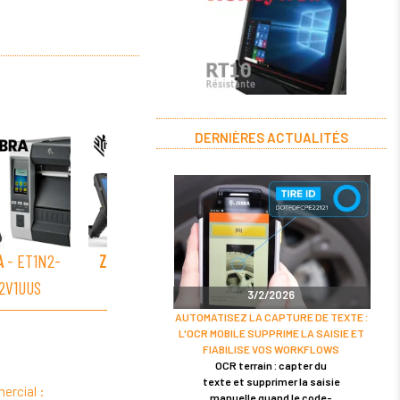
DERNIÈRES ACTUALITÉS
A
- ET1N2-
ZEBRA
- ET1N2-
ZEBRA
- ET1N2-
ZEBR
2V1UUS
7J2V1U09
7J2V12EU
7
3/2/2026
AUTOMATISEZ LA CAPTURE DE TEXTE :
L'OCR MOBILE SUPPRIME LA SAISIE ET
FIABILISE VOS WORKFLOWS
OCR terrain : capter du
texte et supprimer la saisie
ercial :
manuelle quand le code-