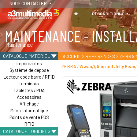
NOUS CONTACTER
RECONDITIONNÉ
MAINTENANCE - INSTALL
TABLETTES
Maintenance
Tablettes durcies - Étanches - Résistantes
CATALOGUE MATÉRIEL
ACCUEIL
RÉFÉRENCES
ZEBRA
Imprimantes
ZEBRA /
Wwan,7,Android Jelly Bean,
Système de dépose
Lecteur code barre / RFID
Terminaux
Tablettes / PDA
Accessoires
Affichage
Micro-informatique
Points de vente POS
RFID
CATALOGUE LOGICIELS