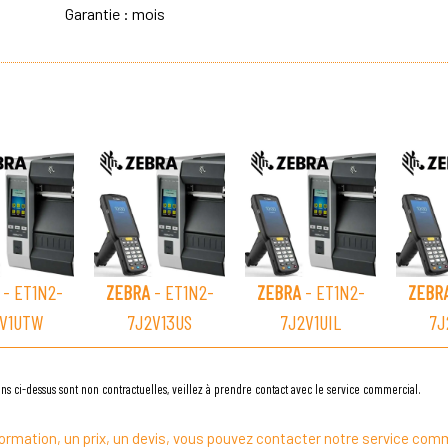
Garantie : mois
- ET1N2-
ZEBRA
- ET1N2-
ZEBRA
- ET1N2-
ZEBR
V1UTW
7J2V13US
7J2V1UIL
7J
ns ci-dessus sont non contractuelles, veillez à prendre contact avec le service commercial.
ormation, un prix, un devis, vous pouvez contacter notre service comm