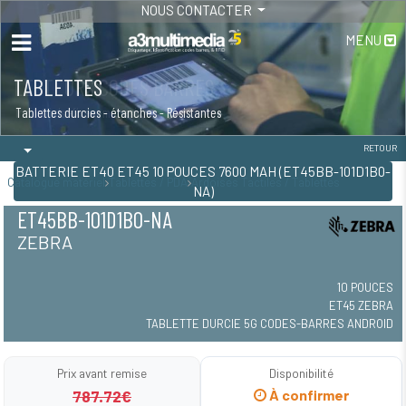
NOUS CONTACTER
MENU
TABLETTES
Tablettes durcies - étanches - Résistantes
RETOUR
BATTERIE ET40 ET45 10 POUCES 7600 MAH (ET45BB-101D1B0-
Catalogue matériel
Tablettes / PDA
Ardoises Tactiles / Tablettes
NA)
ET45BB-101D1B0-NA
ZEBRA
10 POUCES
ET45 ZEBRA
TABLETTE DURCIE 5G CODES-BARRES ANDROID
Prix avant remise
Disponibilité
787.72€
À confirmer