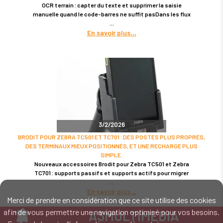
OCR terrain : capter du texte et supprimer la saisie
manuelle quand le code-barres ne suffit pasDans les flux
En savoir plus
3/2/2026
BRODIT POUR ZEBRA TC501 ET TC701 : DES POSTES PLUS PROPRES,
DES TERMINAUX MIEUX POSITIONNÉS, ET UNE RECHARGE PLUS
SIMPLE.
Nouveaux accessoires Brodit pour Zebra TC501 et Zebra
TC701 : supports passifs et supports actifs pour migrer
En savoir plus
Merci de prendre en considération que ce site utilise des cookies
afin de vous permettre une navigation optimisé pour vos besoins.
A3MULTIMEDIA