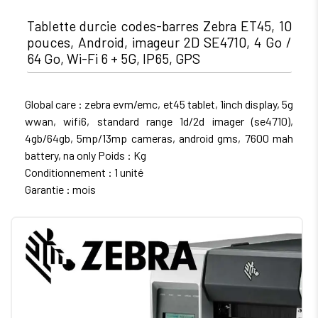
Tablette durcie codes-barres Zebra ET45, 10
pouces, Android, imageur 2D SE4710, 4 Go /
64 Go, Wi-Fi 6 + 5G, IP65, GPS
Global care : zebra evm/emc, et45 tablet, 1inch display, 5g
wwan, wifi6, standard range 1d/2d imager (se4710),
4gb/64gb, 5mp/13mp cameras, android gms, 7600 mah
battery, na only Poids : Kg
Conditionnement : 1 unité
Garantie : mois