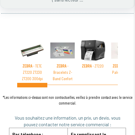
ZEBRA
- TETE
ZEBRA
-
ZEBRA
- ZT220
ZEBRA
- Route
ZT220 ZT230
Bracelets Z-
Palette RW420
ZT200 300dpi
Band Confort
*Les informations ci-dessus sont non contractuelles, veillez à prendre contact avec le service
commercial.
Vous souhaitez une information, un prix, un devis, vous
pouvez contacter notre service commercial :
Par télephone :
En remplissant le