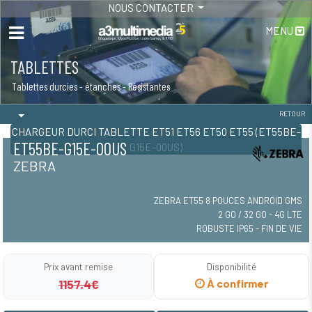
NOUS CONTACTER
MENU
TABLETTES
Tablettes durcies - étanches - Résistantes
RETOUR
CHARGEUR DURCI TABLETTE ET51 ET56 ET50 ET55 (ET55BE-
ET55BE-G15E-00US
G15E-00US)
ZEBRA
ZEBRA ET55 8 POUCES ANDROID GMS
2 GO / 32 GO - 4G LTE
ROBUSTE IP65 - FIN DE VIE
Prix avant remise
Disponibilité
1157.4€
À confirmer