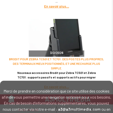
En savoir plus
3/2/2026
BRODIT POUR ZEBRA TC501 ET TC701 : DES POSTES PLUS PROPRES,
DES TERMINAUX MIEUX POSITIONNÉS, ET UNE RECHARGE PLUS
SIMPLE.
Nouveaux accessoires Brodit pour Zebra TC501 et Zebra
TC701 : supports passifs et supports actifs pour migrer
En savoir plus
Merci de prendre en considération que ce site utilise des cookies
afin de vous permettre une navigation optimisé pour vos besoins.
A3MULTIMEDIA
En cas de besoin d'informations supplémentaires, vous pouvez
LE SPÉCIALISTE MATÉRIEL ET LOGICIEL CODE BARRE
nous contacter via notre e-mail :
a3@a3multimedia.com
ou en
02 52 45 00 20
a3@a3multimedia.com