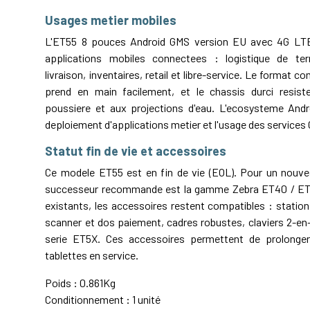
Usages metier mobiles
L'ET55 8 pouces Android GMS version EU avec 4G LT
applications mobiles connectees : logistique de terr
livraison, inventaires, retail et libre-service. Le format
prend en main facilement, et le chassis durci resist
poussiere et aux projections d'eau. L'ecosysteme Andro
deploiement d'applications metier et l'usage des services
Statut fin de vie et accessoires
Ce modele ET55 est en fin de vie (EOL). Pour un nouve
successeur recommande est la gamme Zebra ET40 / ET4
existants, les accessoires restent compatibles : statio
scanner et dos paiement, cadres robustes, claviers 2-en-1
serie ET5X. Ces accessoires permettent de prolonger 
tablettes en service.
Poids : 0.861Kg
Conditionnement : 1 unité