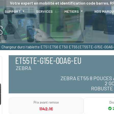
Votre expert en mobilité et identification code barres, RF
SUPPORT
SERVICES
MÉTIERS
NOS MARQU
S
Chargeur durci tablette ET51 ET56 ET50 ET55 (ET55TE-G15E-00A6
ET55TE-G15E-00A6-EU
ZEBRA
ZEBRA ET55 8 POUCES 
2 GO
ROBUSTE I
Prix avant remise
Dis
1142.1€
2