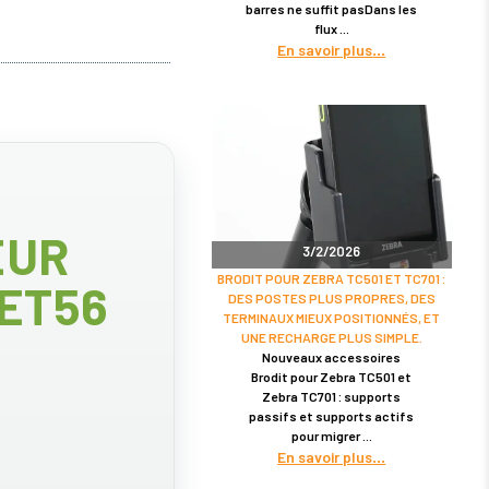
barres ne suffit pasDans les
flux
En savoir plus
EUR
3/2/2026
BRODIT POUR ZEBRA TC501 ET TC701 :
 ET56
DES POSTES PLUS PROPRES, DES
TERMINAUX MIEUX POSITIONNÉS, ET
UNE RECHARGE PLUS SIMPLE.
Nouveaux accessoires
Brodit pour Zebra TC501 et
Zebra TC701 : supports
passifs et supports actifs
pour migrer
En savoir plus