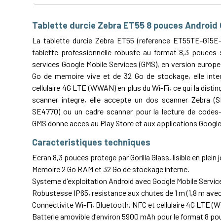
Tablette durcie Zebra ET55 8 pouces Android
La tablette durcie Zebra ET55 (reference ET55TE-G15E
tablette professionnelle robuste au format 8,3 pouces
services Google Mobile Services (GMS), en version europ
Go de memoire vive et de 32 Go de stockage, elle integ
cellulaire 4G LTE (WWAN) en plus du Wi-Fi, ce qui la disti
scanner integre, elle accepte un dos scanner Zebra (
SE4770) ou un cadre scanner pour la lecture de codes-
GMS donne acces au Play Store et aux applications Google
Caracteristiques techniques
Ecran 8,3 pouces protege par Gorilla Glass, lisible en plein j
Memoire 2 Go RAM et 32 Go de stockage interne.
Systeme d'exploitation Android avec Google Mobile Servic
Robustesse IP65, resistance aux chutes de 1 m (1,8 m avec
Connectivite Wi-Fi, Bluetooth, NFC et cellulaire 4G LTE 
Batterie amovible d'environ 5900 mAh pour le format 8 po