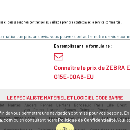
ns ci-dessus sont non contractuelles, veillez à prendre contact avec le service commercial.
ormation, un prix, un devis, vous pouvez contacter notre service comm
En remplissant le formulaire :
Connaître le prix de ZEBRA
G15E-00A6-EU
LE SPÉCIALISTE MATÉRIEL ET LOGICIEL CODE BARRE
olet - Nantes - Angers - Rennes - Le Mans - Bordeaux - Paris - Lille - Brest -
Lyon - Reims - Lorient - Vannes - Quimper - Rouen
s afin de vous permettre une navigation optimisé pour vos besoins. 
@a3multimedia.com
Liste des produits
Liste des référ
a.com
ou en consultant notre
Politique de Confidentialité
.Veuill
Ok
Mentions légales
-
Politique de confidentialité
-
Conditions de retour