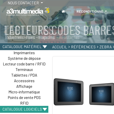
NOUS CONTACTER
RECONDITIONNÉ
LECTEURS CODES BARRE
TABLETTES
Industriels -fixes -magasins
Tablettes durcies - étanches - Résistantes
CATALOGUE MATÉRIEL
ACCUEIL
RÉFÉRENCES
ZEBRA
Imprimantes
Système de dépose
Lecteur code barre / RFID
Terminaux
Tablettes / PDA
Accessoires
Affichage
Micro-informatique
Points de vente POS
RFID
CATALOGUE LOGICIELS