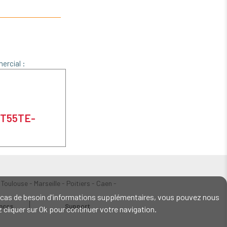
ZQ620
ercial :
 ET55TE-
 Toulouse - Marseille - Poitiers - Caen -
En cas de besoin d'informations supplémentaires, vous pouvez nous
ences
Support
ez cliquer sur Ok pour continuer votre navigation.