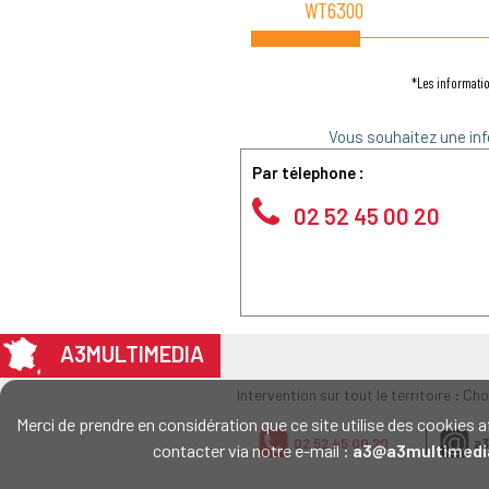
WT6300
*Les informatio
Vous souhaitez une inf
Par télephone :
02 52 45 00 20
A3MULTIMEDIA
Intervention sur tout le territoire : Ch
Merci de prendre en considération que ce site utilise des cookie
02 52 45 00 20
a3
contacter via notre e-mail :
a3@a3multimedi