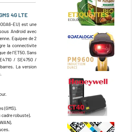
 GMS 4G LTE
-00A6-EU) est une
 sous Android avec
eenne. Equipee de 2
re la connectivite
ngue de l'ET50. Sans
SE4710 / SE4750 /
barres. La version
.
our.
es (GMS).
 cadre robuste).
(WWAN).
uces.