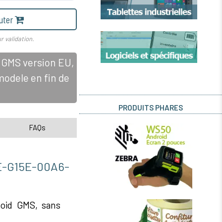
uter
r validation.
 GMS version EU,
modele en fin de
PRODUITS PHARES
FAQs
-G15E-00A6-
roid GMS, sans