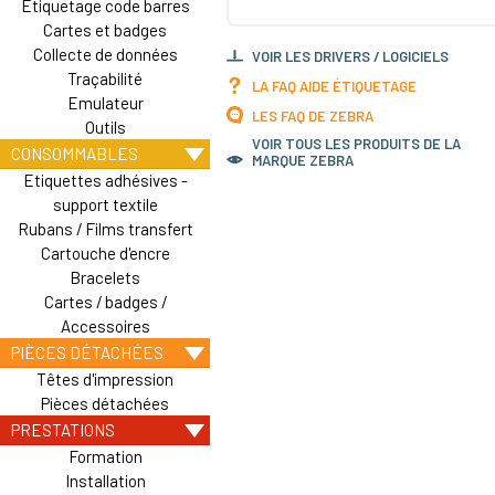
Etiquetage code barres
Cartes et badges
Collecte de données
VOIR LES DRIVERS / LOGICIELS
Traçabilité
LA FAQ AIDE ÉTIQUETAGE
Emulateur
LES FAQ DE ZEBRA
Outils
VOIR TOUS LES PRODUITS DE LA
CONSOMMABLES
MARQUE ZEBRA
Etiquettes adhésives -
support textile
Rubans / Films transfert
Cartouche d'encre
Bracelets
Cartes / badges /
Accessoires
PIÈCES DÉTACHÉES
Têtes d'impression
Pièces détachées
PRESTATIONS
Formation
Installation