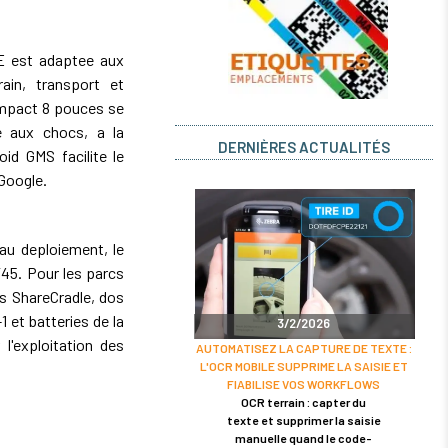
E est adaptee aux
ain, transport et
 compact 8 pouces se
e aux chocs, a la
DERNIÈRES ACTUALITÉS
id GMS facilite le
 Google.
au deploiement, le
5. Pour les parcs
ns ShareCradle, dos
 et batteries de la
3/2/2026
l'exploitation des
AUTOMATISEZ LA CAPTURE DE TEXTE :
L'OCR MOBILE SUPPRIME LA SAISIE ET
FIABILISE VOS WORKFLOWS
OCR terrain : capter du
texte et supprimer la saisie
manuelle quand le code-