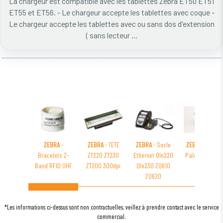
La chargeur est compatible avec les tablettes Zebra ET50 ET51
ET55 et ET56. - Le chargeur accepte les tablettes avec coque -
Le chargeur accepte les tablettes avec ou sans dos d'extension
( sans lecteur ...
ZEBRA
-
ZEBRA
- TETE
ZEBRA
- Socle
ZEBRA
- Route
Bracelets Z-
ZT220 ZT230
Ethernet Qln220
Palette RW420
Band RFID UHF
ZT200 300dpi
Qln230 ZQ610
ZQ620
*Les informations ci-dessus sont non contractuelles, veillez à prendre contact avec le service
commercial.