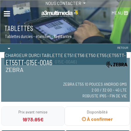
NOUS CONTACTER
MENU
TABLETTES
Tablettes durcies - étanches - Résistantes
RETOUR
CHARGEUR DURCI TABLETTE ET51 ET56 ET50 ET55 (ET55TT-
ET55TT-G15E-00A6
G15E-00A6)
ZEBRA
ZEBRA ET55 10 POUCES ANDROID GMS
2 GO / 32 GO - 4G LTE
ROBUSTE IP65 - FIN DE VIE
Prix avant remise
Disponibilité
1873.85€
À confirmer