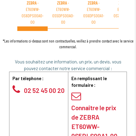
ZEBRA
-
ZEBRA
-
ZEBRA
-
ZEBRA
-
ET60WW-
ET60WW-
ET60WW-
ET60WW-
0S6DPS00A0-
0S5DPS00A0-
0S6DPS00A1-
0S7EPSJ0A0-
00
00
00
00
*Les informations ci-dessus sont non contractuelles, veillez à prendre contact avec le service
commercial.
Vous souhaitez une information, un prix, un devis, vous
pouvez contacter notre service commercial :
Par télephone :
En remplissant le
formulaire :
02 52 45 00 20
Connaître le prix
de ZEBRA
ET60WW-
0S5DLS00A1-00