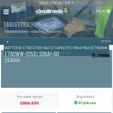
NOUS CONTACTER
MENU
LECTEURS CODES BARRES
TABLETTES
Industriels -fixes -magasins
Tablettes durcies - étanches - Résistantes
RETOUR
BATTERIE ET60 ET65 HAUTE CAPACITÉ 17840 MAH (ET60WW-
ET60WW-0S5DLS00A1-00
0S5DLS00A1-00)
ZEBRA
Prix avant remise
Disponibilité
2966.83€
91 pièces