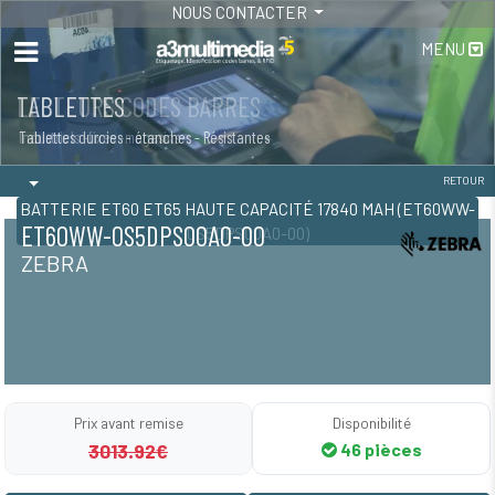
NOUS CONTACTER
MENU
LECTEURS CODES BARRES
TABLETTES
Industriels -fixes -magasins
Tablettes durcies - étanches - Résistantes
RETOUR
BATTERIE ET60 ET65 HAUTE CAPACITÉ 17840 MAH (ET60WW-
ET60WW-0S5DPS00A0-00
0S5DPS00A0-00)
ZEBRA
Prix avant remise
Disponibilité
3013.92€
46 pièces