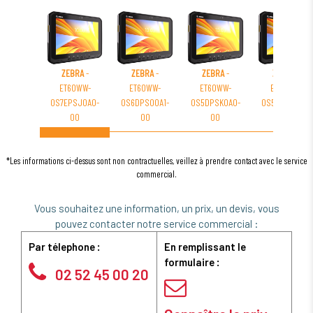
ZEBRA
-
ZEBRA
-
ZEBRA
-
ZEBRA
-
ET60WW-
ET60WW-
ET60WW-
ET60WW-
0S7EPSJ0A0-
0S6DPS00A1-
0S5DPSK0A0-
0S5BLS00A0-
00
00
00
00
*Les informations ci-dessus sont non contractuelles, veillez à prendre contact avec le service
commercial.
Vous souhaitez une information, un prix, un devis, vous
pouvez contacter notre service commercial :
Par télephone :
En remplissant le
formulaire :
02 52 45 00 20