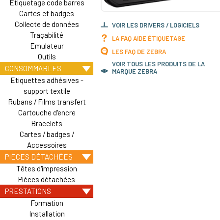
Etiquetage code barres
Cartes et badges
Collecte de données
VOIR LES DRIVERS / LOGICIELS
Traçabilité
LA FAQ AIDE ÉTIQUETAGE
Emulateur
LES FAQ DE ZEBRA
Outils
VOIR TOUS LES PRODUITS DE LA
CONSOMMABLES
MARQUE ZEBRA
Etiquettes adhésives -
support textile
Rubans / Films transfert
Cartouche d'encre
Bracelets
Cartes / badges /
Accessoires
PIÈCES DÉTACHÉES
Têtes d'impression
Pièces détachées
PRESTATIONS
Formation
Installation