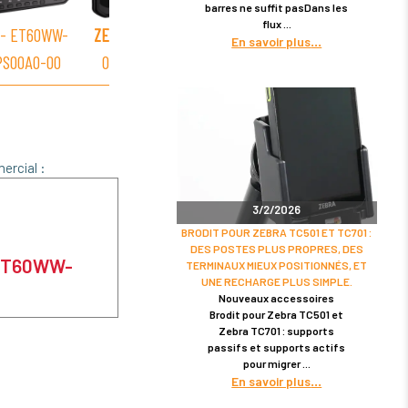
barres ne suffit pasDans les
flux
- ET60WW-
ZEBRA
- ET60WW-
ZEBRA
- ET60WW-
ZEBR
En savoir plus
PS00A0-00
0S5DPS00A0-00
0S8EPEJ0A0-00
0S5B
ercial :
3/2/2026
BRODIT POUR ZEBRA TC501 ET TC701 :
DES POSTES PLUS PROPRES, DES
 ET60WW-
TERMINAUX MIEUX POSITIONNÉS, ET
UNE RECHARGE PLUS SIMPLE.
Nouveaux accessoires
Brodit pour Zebra TC501 et
Zebra TC701 : supports
passifs et supports actifs
pour migrer
En savoir plus