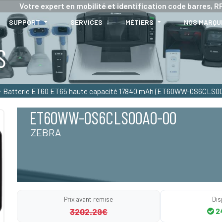
Votre expert en mobilité et identification code barres, RF
SUPPORT
SERVICES
MÉTIERS
NOS MARQU
S
Batterie ET60 ET65 haute capacité 17840 mAh (ET60WW-0S6CLS0
ET60WW-0S6CLS00A0-00
ZEBRA
Prix avant remise
Dis
3202.29€
2