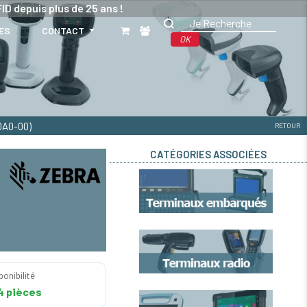
ID depuis plus de 25 ans !
ES
CONTACT
OK
0A0-00)
RETOUR
CATÉGORIES ASSOCIÉES
ponibilité
4 pièces