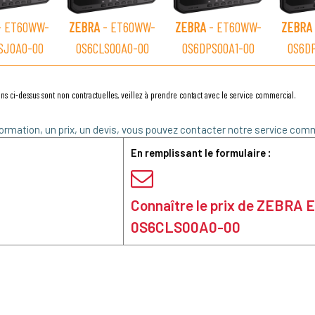
 ET60WW-
ZEBRA
- ET60WW-
ZEBRA
- ET60WW-
ZEBRA
SJ0A0-00
0S6CLS00A0-00
0S6DPS00A1-00
0S6D
ns ci-dessus sont non contractuelles, veillez à prendre contact avec le service commercial.
ormation, un prix, un devis, vous pouvez contacter notre service comm
En remplissant le formulaire :
Connaître le prix de ZEBRA
0S6CLS00A0-00