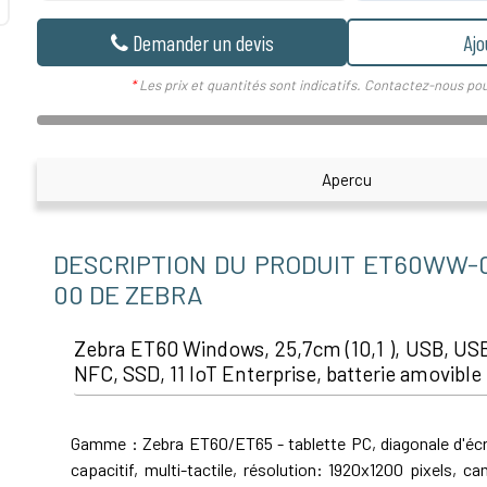
Demander un devis
Ajo
*
Les prix et quantités sont indicatifs. Contactez-nous pou
Apercu
DESCRIPTION DU PRODUIT ET60WW-
00 DE ZEBRA
Zebra ET60 Windows, 25,7cm (10,1 ), USB, US
NFC, SSD, 11 IoT Enterprise, batterie amovible
Gamme : Zebra ET60/ET65 - tablette PC, diagonale d'écran
capacitif, multi-tactile, résolution: 1920x1200 pixels, ca