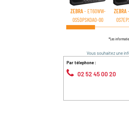
ZEBRA
- ET60WW-
ZEBRA
-
0S5DPSK0A0-00
0S7EP
*Les informatio
Vous souhaitez une inf
Par télephone :
02 52 45 00 20