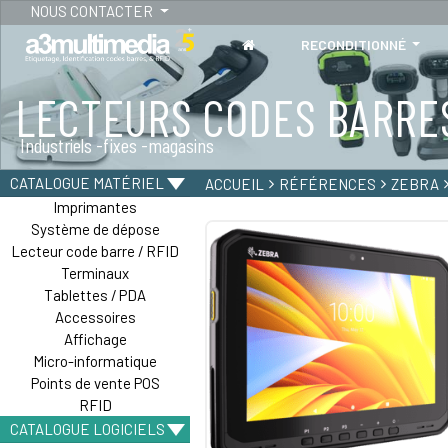
NOUS CONTACTER
RECONDITIONNÉ
LECTEURS CODES BARRE
TABLETTES
Industriels -fixes -magasins
Tablettes durcies - étanches - Résistantes
CATALOGUE MATÉRIEL
ACCUEIL
RÉFÉRENCES
ZEBRA
Imprimantes
Système de dépose
Lecteur code barre / RFID
Terminaux
Tablettes / PDA
Accessoires
Affichage
Micro-informatique
Points de vente POS
RFID
CATALOGUE LOGICIELS