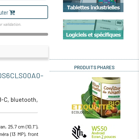
uter
r validation.
PRODUITS PHARES
0S6CLS00A0-
B-C, bluetooth,
, 25.7 cm (10.1''),
méra (13 MP), front