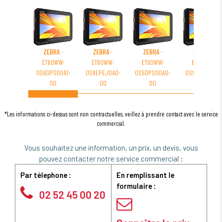
ZEBRA
-
ZEBRA
-
ZEBRA
-
ZEBRA
-
ET60WW-
ET60WW-
ET60WW-
ET60WW-
0S6DPS00A1-
0S8EPEJ0A0-
0S5DPS00A0-
0S5BLS00A0-
00
00
00
00
*Les informations ci-dessus sont non contractuelles, veillez à prendre contact avec le service
commercial.
Vous souhaitez une information, un prix, un devis, vous
pouvez contacter notre service commercial :
Par télephone :
En remplissant le
formulaire :
02 52 45 00 20