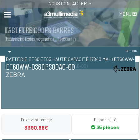
NOUS CONTACTER
MENU
LECTEURS CODES BARRES
TABLETTES
Industriels -fixes -magasins
Tablettes durcies - étanches - Résistantes
RETOUR
BATTERIE ET60 ET65 HAUTE CAPACITÉ 17840 MAH (ET60WW-
ET60WW-0S6DPS00A0-00
0S6DPS00A0-00)
ZEBRA
Prix avant remise
Disponibilité
3390.66€
35 pièces