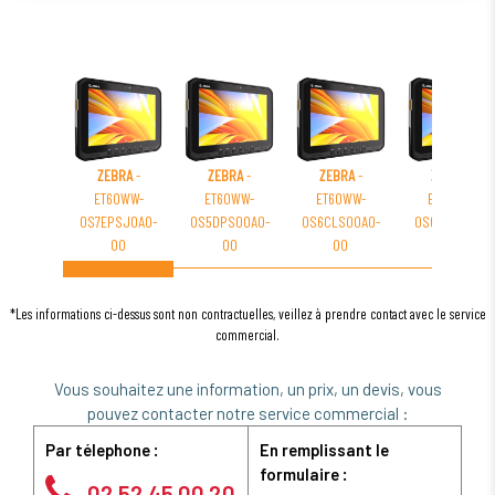
ZEBRA
-
ZEBRA
-
ZEBRA
-
ZEBRA
-
ET60WW-
ET60WW-
ET60WW-
ET60WW-
0S7EPSJ0A0-
0S5DPS00A0-
0S6CLS00A0-
0S6DPS00A1-
00
00
00
00
*Les informations ci-dessus sont non contractuelles, veillez à prendre contact avec le service
commercial.
Vous souhaitez une information, un prix, un devis, vous
pouvez contacter notre service commercial :
Par télephone :
En remplissant le
formulaire :
02 52 45 00 20