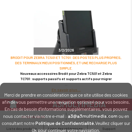
3/2/2026
BRODIT POUR ZEBRA TC501 ET TC701 : DES POSTES PLUS PROPRES,
DES TERMINAUX MIEUX POSITIONNÉS, ET UNE RECHARGE PLUS
SIMPLE.
Nouveaux accessoires Brodit pour Zebra TC501 et Zebra
TC701 : supports passifs et supports actifs pour migrer
En savoir plus
Merci de prendre en considération que ce site utilise des cookies
afin de vous permettre une navigation optimisé pour vos besoins.
A3MULTIMEDIA
En cas de besoin d'informations supplémentaires, vous pouvez
LE SPÉCIALISTE MATÉRIEL ET LOGICIEL CODE BARRE
nous contacter via notre e-mail :
a3@a3multimedia.com
ou en
02 52 45 00 20
a3@a3multimedia.com
Intervention sur tout le territoire : Cholet - Nantes - Angers - Rennes - Le
consultant notre
Politique de Confidentialité
.Veuillez cliquer sur
Mans - Bordeaux - Paris - Lille - Brest - Toulouse - Marseille - Poitiers -
Liste des produits
Liste des références
Support
Ok pour continuer votre navigation.
Caen - Lyon - Reims - Lorient - Vannes - Quimper - Rouen
Mentions légales
-
Politique de