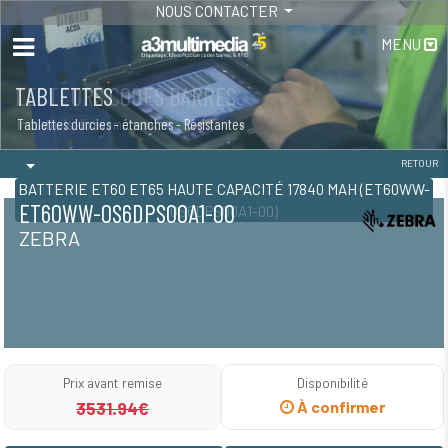
NOUS CONTACTER
MENU
TABLETTES
Tablettes durcies - étanches - Résistantes
RETOUR
BATTERIE ET60 ET65 HAUTE CAPACITÉ 17840 MAH (ET60WW-
ET60WW-0S6DPS00A1-00
0S6DPS00A1-00)
ZEBRA
Prix avant remise
Disponibilité
3531.94€
À confirmer