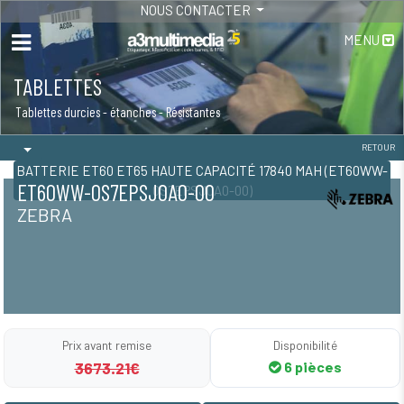
NOUS CONTACTER
MENU
TABLETTES
Tablettes durcies - étanches - Résistantes
RETOUR
BATTERIE ET60 ET65 HAUTE CAPACITÉ 17840 MAH (ET60WW-
ET60WW-0S7EPSJ0A0-00
0S7EPSJ0A0-00)
ZEBRA
Prix avant remise
Disponibilité
3673.21€
6 pièces