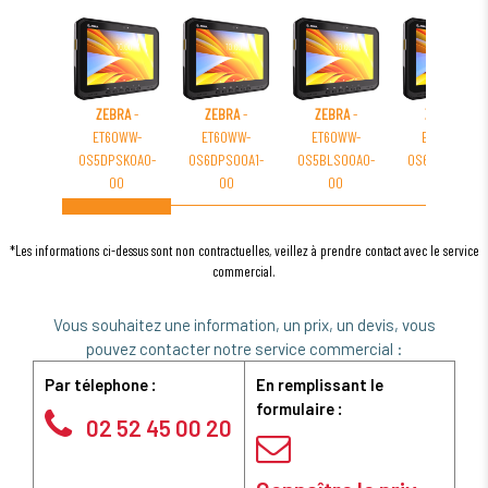
ZEBRA
-
ZEBRA
-
ZEBRA
-
ZEBRA
-
ET60WW-
ET60WW-
ET60WW-
ET60WW-
0S5DPSK0A0-
0S6DPS00A1-
0S5BLS00A0-
0S6CLS00A0-
00
00
00
00
*Les informations ci-dessus sont non contractuelles, veillez à prendre contact avec le service
commercial.
Vous souhaitez une information, un prix, un devis, vous
pouvez contacter notre service commercial :
Par télephone :
En remplissant le
formulaire :
02 52 45 00 20