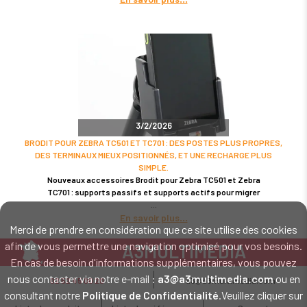
3/2/2026
BRODIT POUR ZEBRA TC501 ET TC701 : DES POSTES PLUS PROPRES,
DES TERMINAUX MIEUX POSITIONNÉS, ET UNE RECHARGE PLUS
SIMPLE.
Nouveaux accessoires Brodit pour Zebra TC501 et Zebra
TC701 : supports passifs et supports actifs pour migrer
En savoir plus
Merci de prendre en considération que ce site utilise des cookies
afin de vous permettre une navigation optimisé pour vos besoins.
A3MULTIMEDIA
En cas de besoin d'informations supplémentaires, vous pouvez
LE SPÉCIALISTE MATÉRIEL ET LOGICIEL CODE BARRE
nous contacter via notre e-mail :
a3@a3multimedia.com
ou en
02 52 45 00 20
a3@a3multimedia.com
Intervention sur tout le territoire : Cholet - Nantes - Angers - Rennes - Le
consultant notre
Politique de Confidentialité
.Veuillez cliquer sur
Mans - Bordeaux - Paris - Lille - Brest - Toulouse - Marseille - Poitiers -