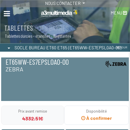
NOUS CONTACTER
MENU
TABLETTES
Tablettes durcies - étanches - Résistantes
SOCLE BUREAU ET60 ET65 (ET65WW-ES7EPSL0A0-00)
RETOUR
ET65WW-ES7EPSL0A0-00
ZEBRA
Prix avant remise
Disponibilité
4332.51€
À confirmer