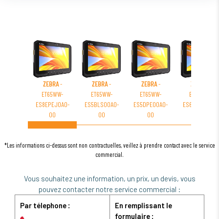
ZEBRA
-
ZEBRA
-
ZEBRA
-
ZEBRA
-
ET65WW-
ET65WW-
ET65WW-
ET65WW-
ES8EPEJ0A0-
ES5BLS00A0-
ES5DPE00A0-
ES6DPS00A0-
00
00
00
00
*Les informations ci-dessus sont non contractuelles, veillez à prendre contact avec le service
commercial.
Vous souhaitez une information, un prix, un devis, vous
pouvez contacter notre service commercial :
Par télephone :
En remplissant le
formulaire :