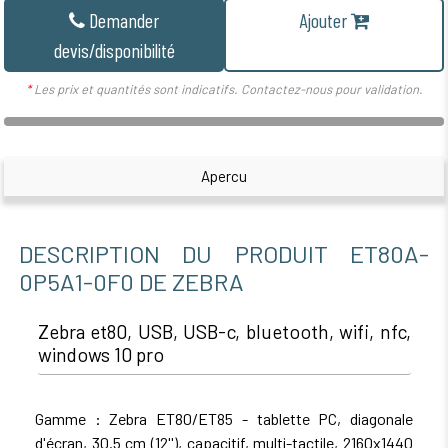
Demander
Ajouter
devis/disponibilité
*
Les prix et quantités sont indicatifs. Contactez-nous pour validation.
Apercu
DESCRIPTION DU PRODUIT ET80A-
0P5A1-0F0 DE ZEBRA
Zebra et80, USB, USB-c, bluetooth, wifi, nfc,
windows 10 pro
Gamme : Zebra ET80/ET85 - tablette PC, diagonale
d'écran, 30.5 cm (12''), capacitif, multi-tactile, 2160x1440