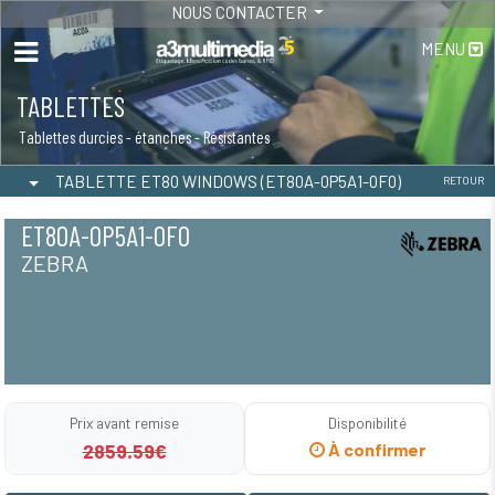
NOUS CONTACTER
MENU
TABLETTES
Tablettes durcies - étanches - Résistantes
TABLETTE ET80 WINDOWS (ET80A-0P5A1-0F0)
RETOUR
ET80A-0P5A1-0F0
ZEBRA
Prix avant remise
Disponibilité
2859.59€
À confirmer